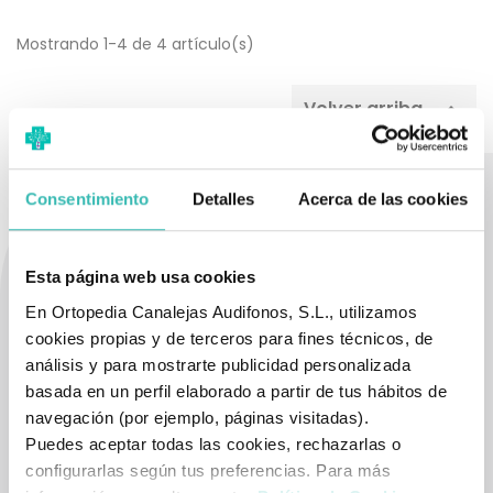
Mostrando 1-4 de 4 artículo(s)
Volver arriba

Consentimiento
Detalles
Acerca de las cookies
Uno de los problemas que surgen al tener que estar postrado en
Esta página web usa cookies
una cama o al tener
movilidad reducida
total o parcial es la
En Ortopedia Canalejas Audifonos, S.L., utilizamos
manera en la que se afronta la
higiene personal.
Hay ocasiones
cookies propias y de terceros para fines técnicos, de
en que estas dolencias pueden dificultarla o impedirla. Por eso
análisis y para mostrarte publicidad personalizada
el uso de todos estos artículos le permitirá no tener que
basada en un perfil elaborado a partir de tus hábitos de
renunciar a su aseo personal.
navegación (por ejemplo, páginas visitadas).
Puedes aceptar todas las cookies, rechazarlas o
Por norma general, es una tarea que requiere de la
ayuda de
configurarlas según tus preferencias. Para más
un familiar o cuidador.
En
www.ortopedia.com
ponemos a tu