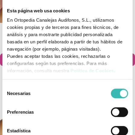
Esta página web usa cookies
En Ortopedia Canalejas Audifonos, S.L., utilizamos
cookies propias y de terceros para fines técnicos, de
Muñequera Manutec Fix De
Muñequera Funcional
análisis y para mostrarte publicidad personalizada
Orliman
CarpaForm De DonJoy
basada en un perfil elaborado a partir de tus hábitos de
27,90 €
44,80 €
navegación (por ejemplo, páginas visitadas).
Puedes aceptar todas las cookies, rechazarlas o
Añadir al carrito
Añadir al carrito


configurarlas según tus preferencias. Para más
información, consulta nuestra
Política de Cookies
.
Selección
Necesarias
de
consentimiento
Preferencias
Estadística