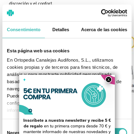
discreción y el confort.
Con guías de ayuda que facilitan la correcta colocación de
la faja en cada etapa del embarazo
Consentimiento
Detalles
Acerca de las cookies
Esta página web usa cookies
En Ortopedia Canalejas Audifonos, S.L., utilizamos
cookies propias y de terceros para fines técnicos, de
análisis y para mostrarte publicidad personalizada
basada en un perfil elaborado a partir de tus hábitos de
navegación (por ejemplo, páginas visitadas).
Puedes aceptar todas las cookies, rechazarlas o
configurarlas según tus preferencias. Para más
información, consulta nuestra
Política de Cookies
.
Selección
Necesarias
de