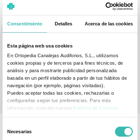
Consentimiento
Detalles
Acerca de las cookies
muletas
Le damos la bienvenida a la subcategoría de
infantiles.
En esta sección va a encontrar todos los modelos de
este tipo de artículo ortopédico que en ORTOPEDIA.COM
Esta página web usa cookies
ponemos a su disposición.
En Ortopedia Canalejas Audifonos, S.L., utilizamos
cookies propias y de terceros para fines técnicos, de
análisis y para mostrarte publicidad personalizada
basada en un perfil elaborado a partir de tus hábitos de
Leer más
navegación (por ejemplo, páginas visitadas).
Puedes aceptar todas las cookies, rechazarlas o
configurarlas según tus preferencias. Para más
información, consulta nuestra
Política de Cookies
.
Han confiado en nosotros
Selección
Necesarias
de