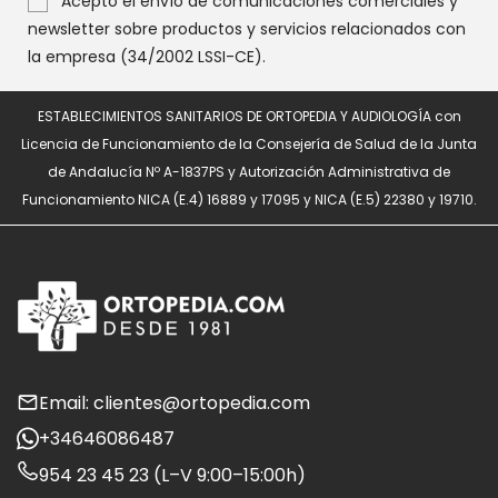
Acepto el envío de comunicaciones comerciales y
newsletter sobre productos y servicios relacionados con
la empresa (34/2002 LSSI-CE).
ESTABLECIMIENTOS SANITARIOS DE ORTOPEDIA Y AUDIOLOGÍA con
Licencia de Funcionamiento de la Consejería de Salud de la Junta
de Andalucía Nº A-1837PS y Autorización Administrativa de
Funcionamiento NICA (E.4) 16889 y 17095 y NICA (E.5) 22380 y 19710.
Email: clientes@ortopedia.com
+34646086487
954 23 45 23 (L–V 9:00–15:00h)