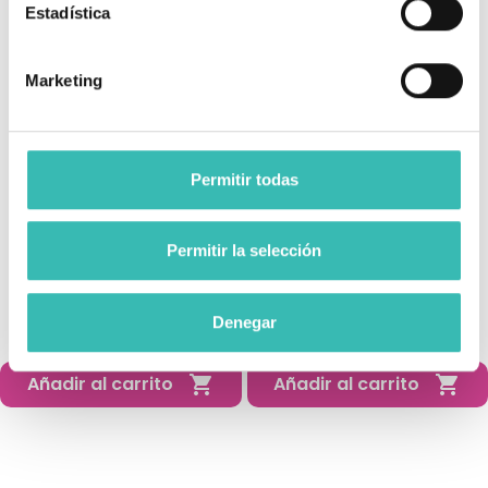
Estadística
Marketing
Permitir todas
Permitir la selección
Caminador De Interior
Rollator Bariátrico De
Aluminio XL Hasta 180 Kg
Denegar
79,95 €
193,90 €
Añadir al carrito
Añadir al carrito

