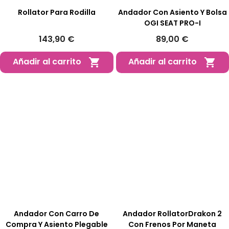
Rollator Para Rodilla
Andador Con Asiento Y Bolsa
OGI SEAT PRO-I
143,90 €
89,00 €
Añadir al carrito
Añadir al carrito


Andador Con Carro De
Andador RollatorDrakon 2
Compra Y Asiento Plegable
Con Frenos Por Maneta