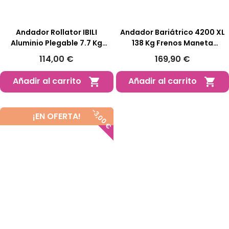
Andador Rollator IBILI
Andador Bariátrico 4200 XL
Aluminio Plegable 7.7 Kg
138 Kg Frenos Maneta
Frenos Estacionamiento
Ruedas Reforzadas
114,00 €
169,90 €
Añadir al carrito
Añadir al carrito


-3,00 €
¡EN OFERTA!