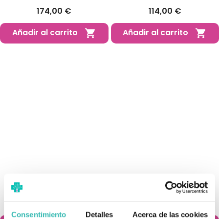
174,00 €
114,00 €
Añadir al carrito
Añadir al carrito


Rollator Y Silla De Ruedas (2
Andador Para Adultos Con
En 1)
Silla (2 En 1)
183,95 €
199,99 €
Consentimiento
Detalles
Acerca de las cookies