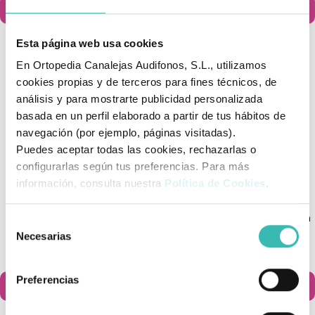
Añadir al carrito
Añadir al carrito


Esta página web usa cookies
En Ortopedia Canalejas Audifonos, S.L., utilizamos
cookies propias y de terceros para fines técnicos, de
análisis y para mostrarte publicidad personalizada
basada en un perfil elaborado a partir de tus hábitos de
navegación (por ejemplo, páginas visitadas).
Puedes aceptar todas las cookies, rechazarlas o
configurarlas según tus preferencias. Para más
información, consulta nuestra
Política de Cookies
.
Caminador Para Ayuda A
Andador Rollator Ligero Con
Selección
Levantarse
Asiento Regulable
Necesarias
de
59,95 €
94,90 €
consentimiento
Preferencias
Añadir al carrito
Añadir al carrito

