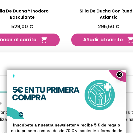
illa De Ducha Y Inodoro
Silla De Ducha Con Rue
Basculante
Atlantic
529,00 €
295,50 €
ñadir al carrito
Añadir al carrito

Detalles
s
nos, S.L., utilizamos cookies propias y de terceros para fines t
izada basada en un perfil elaborado a partir de tus hábitos de n