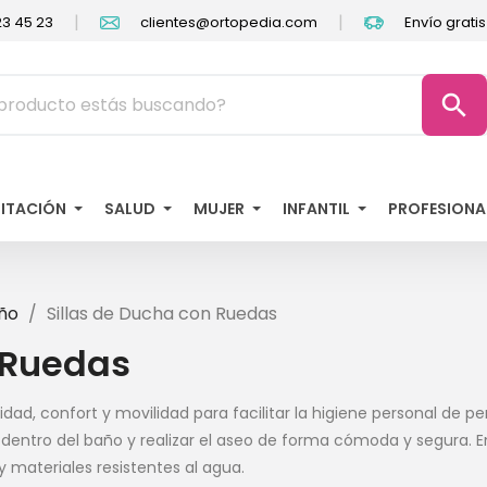
|
|
3 45 23
clientes@ortopedia.com
Envío grati
search
LITACIÓN
SALUD
MUJER
INFANTIL
PROFESIONA
ño
Sillas de Ducha con Ruedas
 Ruedas
dad, confort y movilidad para facilitar la higiene personal de 
dentro del baño y realizar el aseo de forma cómoda y segura. E
 materiales resistentes al agua.