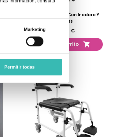
 más información, consulta
rinal
Silla De Aluminio Con Inodoro Y
Ruedas
Marketing
129,00 €
Añadir al carrito


Permitir todas