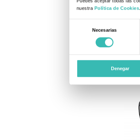
Puedes aceptar todas las coo
nuestra
Política de Cookies
Sill
Selección
Necesarias
de
consentimiento
A
Denegar