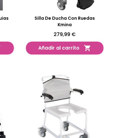
uias
Silla De Ducha Con Ruedas
Kmina
279,99 €
Añadir al carrito

