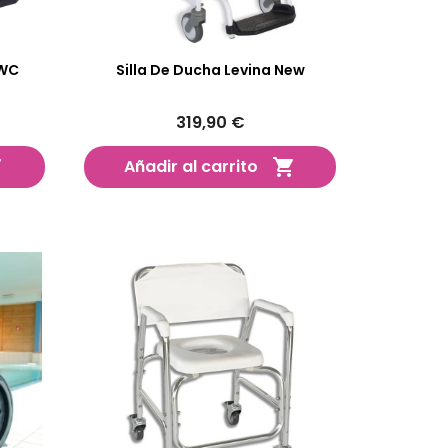
 WC
Silla De Ducha Levina New
319,90 €
Añadir al carrito

