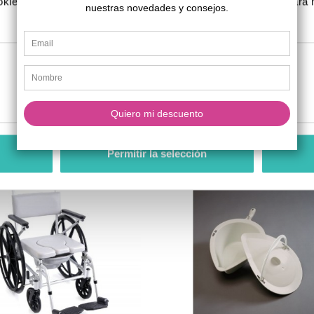
kies, rechazarlas o configurarlas según tus preferencias. Para
.
a De Ducha Plegable Arctic
Silla De Ducha Y WC Con O
Preferencias
Estadística
409,00 €
259,00 €
ñadir al carrito
Añadir al carrito

Permitir la selección