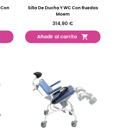
 Con
Silla De Ducha Y WC Con Ruedas
Moem
314,90 €
Añadir al carrito

