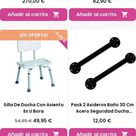
270,00 €
62,90 €
Añadir al carrito
Añadir al carrito


-5,00 €
¡EN OFERTA!
Silla De Ducha Con Asiento
Pack 2 Asideros Baño 30 Cm
En U Bora
Acero Seguridad Ducha
Inodoro 115kg
49,95 €
12,00 €
54,95 €
Añadir al carrito
Añadir al carrito

