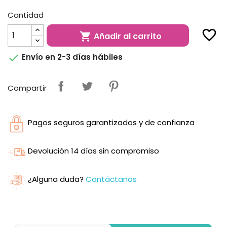
Cantidad
favorite_border
Añadir al carrito


Envío en 2-3 días hábiles
Compartir
Pagos seguros garantizados y de confianza
Devolución 14 días sin compromiso
¿Alguna duda?
Contáctanos