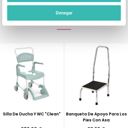
Tienda de artículos ortopédicos
Denegar
También podría interesarle
Silla De Ducha Y WC "Clean"
Banqueta De Apoyo Para Los
Pies Con Asa