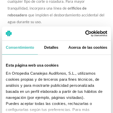
cualquier tipo de corte o rozadura. Para mayor
tranquilidad, incorpora una línea de
orificios de
rebosadero
que impiden el desbordamiento accidental del
agua durante su uso.
✅ Sistema de Vaciado sin Esfuerzo
A diferencia de otros modelos básicos que requieren ser
Consentimiento
Detalles
Acerca de las cookies
levantados con peso para vaciarlos, este bidé incluye una
cadena con tapón
. Este sistema permite abrir el desagüe
de forma rápida y sencilla, dejando que el agua fluya
Esta página web usa cookies
directamente hacia el inodoro una vez finalizado el aseo.
En Ortopedia Canalejas Audifonos, S.L., utilizamos
Esto reduce el riesgo de salpicaduras y facilita
cookies propias y de terceros para fines técnicos, de
enormemente la tarea a personas con movilidad reducida
análisis y para mostrarte publicidad personalizada
o cuidadores.
basada en un perfil elaborado a partir de tus hábitos de
navegación (por ejemplo, páginas visitadas).
✅ Resistencia y Mantenimiento Higiénico
Puedes aceptar todas las cookies, rechazarlas o
Fabricado en plástico de alta durabilidad, este producto
configurarlas según tus preferencias. Para más