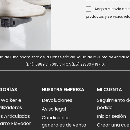
Acepto el envío de 
productos y servicios re
a de Funcionamiento de la Consejería de Salud de la Junta de Andalucí
(E.4) 16889 y 17095 y NICA (E.5) 22380 y 19710.
GORÍAS
NUESTRA EMPRESA
MI CUENTA
 Walker e
Devoluciones
Seguimiento d
ilizadores
pedido
Aviso legal
 Articuladas
Iniciar sesión
Condiciones
arro Elevador
generales de venta
Crear una cue