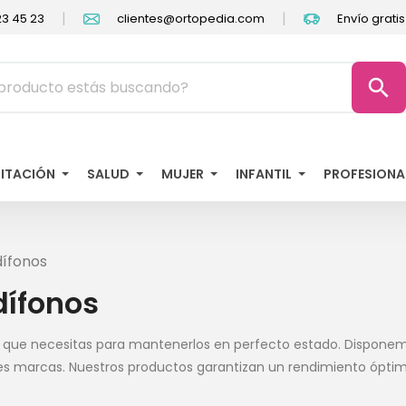
|
|
3 45 23
clientes@ortopedia.com
Envío grati
search
LITACIÓN
SALUD
MUJER
INFANTIL
PROFESIONA
dífonos
dífonos
 que necesitas para mantenerlos en perfecto estado. Disponemo
les marcas. Nuestros productos garantizan un rendimiento óptimo