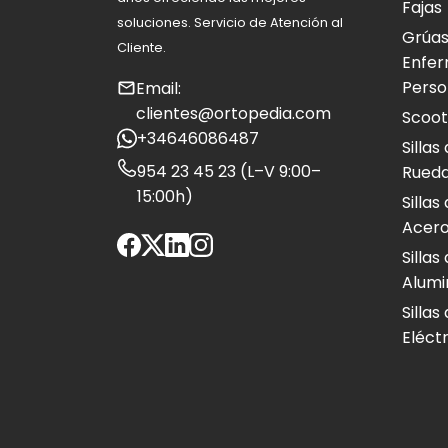
Fajas
soluciones. Servicio de Atención al
Grúas
Cliente.
Enfer
Perso
Email:
clientes@ortopedia.com
Scoot
+34646086487
Silla
954 23 45 23 (L–V 9:00–
Rued
15:00h)
Silla
Acero
Silla
Alumi
Silla
Eléct