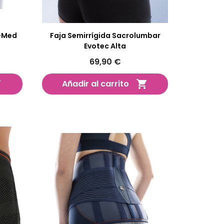
-Med
Faja Semirrígida Sacrolumbar
Evotec Alta
69,90 €
Añadir al carrito

