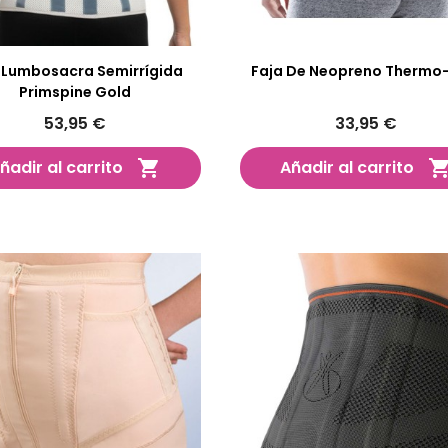
 Lumbosacra Semirrígida
Faja De Neopreno Thermo
Primspine Gold
53,95 €
33,95 €
ñadir al carrito
Añadir al carrito
