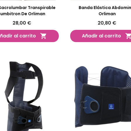
Sacrolumbar Transpirable
Banda Elástica Abdomin
Lumbitron De Orliman
Orliman
28,00 €
20,80 €
ñadir al carrito
Añadir al carrito
