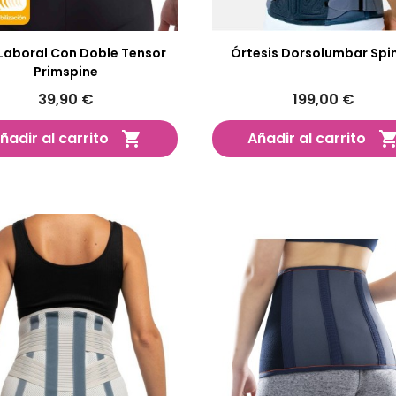
 Laboral Con Doble Tensor
Órtesis Dorsolumbar Spi
Primspine
39,90 €
199,00 €
ñadir al carrito
Añadir al carrito
