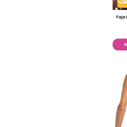
Faja
A