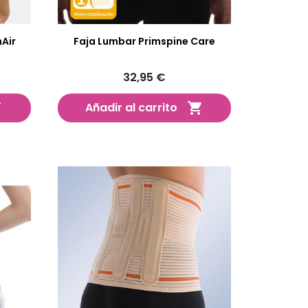
nAir
Faja Lumbar Primspine Care
32,95 €
Añadir al carrito

