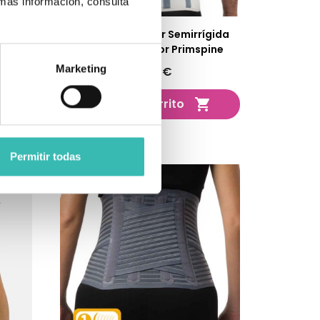
 más información, consulta
es
Faja Dorsolumbar Semirrígida
Con Triple Tensor Primspine
Marketing
69,85 €
Añadir al carrito


Permitir todas