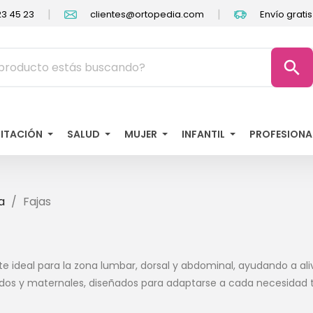
|
|
3 45 23
clientes@ortopedia.com
Envío grati
search
LITACIÓN
SALUD
MUJER
INFANTIL
PROFESIONA
a
Fajas
e ideal para la zona lumbar, dorsal y abdominal, ayudando a alivi
idos y maternales, diseñados para adaptarse a cada necesidad 