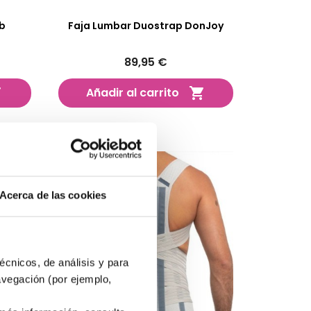
b
Faja Lumbar Duostrap DonJoy
89,95 €
Añadir al carrito


Acerca de las cookies
écnicos, de análisis y para
avegación (por ejemplo,