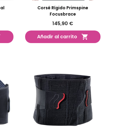
al
Corsé Rígido Primspine
Focusbrace
145,90 €
Añadir al carrito

