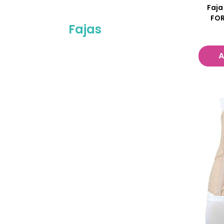
Faja
FOR
Fajas
A