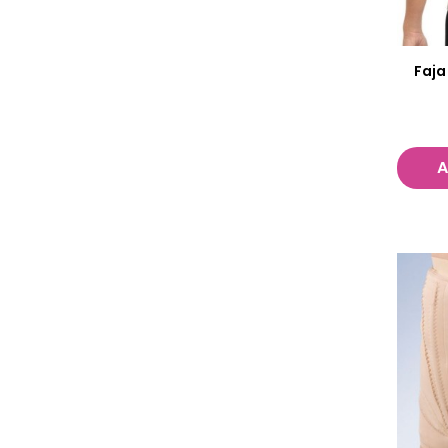
Faja
A