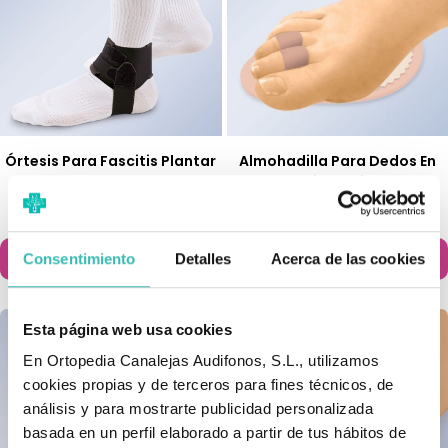
Órtesis Para Fascitis Plantar
Almohadilla Para Dedos En
Martillo Orliman
39,50 €
9,20 €
Añadir al carrito
Añadir al carrito


Consentimiento
Detalles
Acerca de las cookies
Esta página web usa cookies
En Ortopedia Canalejas Audifonos, S.L., utilizamos
cookies propias y de terceros para fines técnicos, de
análisis y para mostrarte publicidad personalizada
basada en un perfil elaborado a partir de tus hábitos de