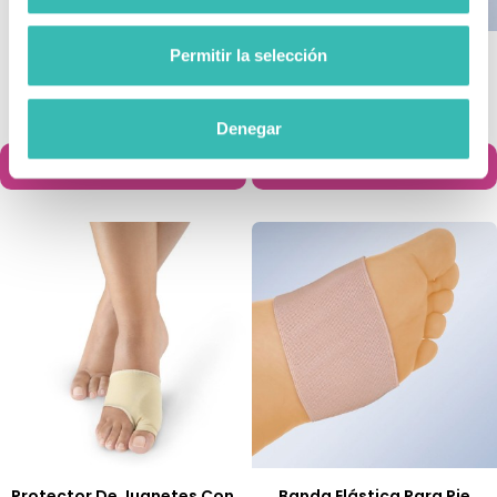
Permitir la selección
Almohadillas Metatarsales
Banda Elástica Con Gel
De Gel Y Tejido
13,95 €
17,50 €
Denegar
Añadir al carrito
Añadir al carrito


Protector De Juanetes Con
Banda Elástica Para Pie