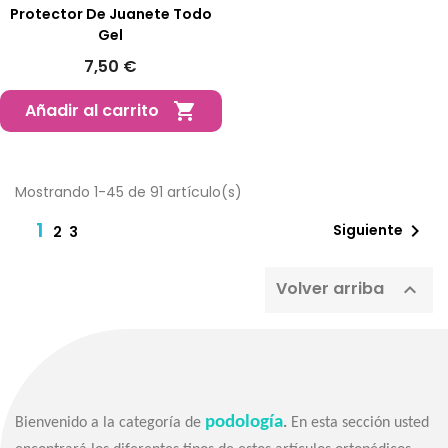
Protector De Juanete Todo
Gel
7,50 €
Añadir al carrito

Mostrando 1-45 de 91 artículo(s)
1

Siguiente
2
3
Volver arriba

podología
Bienvenido a la categoría de
.
En esta sección usted