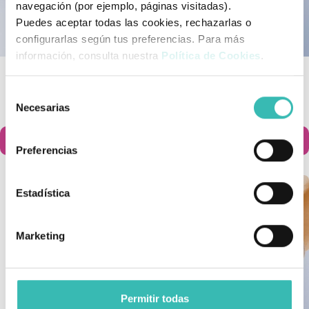
navegación (por ejemplo, páginas visitadas).
Puedes aceptar todas las cookies, rechazarlas o
configurarlas según tus preferencias. Para más
información, consulta nuestra
Política de Cookies
.
Mini Bandas Plantares De
Protector De Juanete De
Conforgel
Sastre De Gel
Selección
Necesarias
14,99 €
12,90 €
de
consentimiento
Añadir al carrito
Añadir al carrito


Preferencias
Estadística
Marketing
Permitir todas