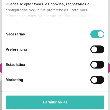
Puedes aceptar todas las cookies, rechazarlas o
configurarlas según tus preferencias. Para más
información, consulta nuestra
Política de Cookies
.
Selección
Necesarias
de
consentimiento
Cubre Escayola Brazo
Cubre Escayola Para Medio
Completo Bloccs
Brazo
Preferencias
41,55 €
41,55 €
Estadística
Añadir al carrito
Añadir al carrito


Marketing
Permitir todas