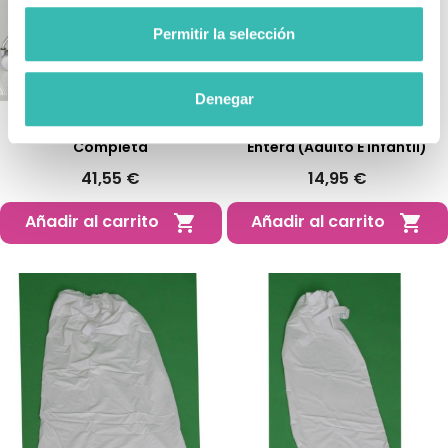
Permitir la selección
Denegar
Cubre Escayola Para Pierna
Cubre Escayola Para Pierna
Completa
Entera (Adulto E Infantil)
41,55 €
14,95 €
Añadir al carrito
Añadir al carrito

