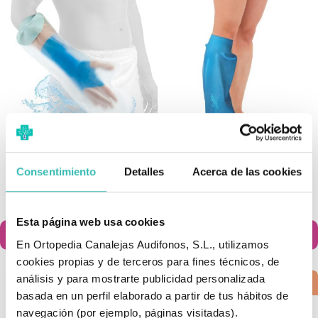
Cubre Escayolas Para Brazo
Cubre Escayola Para Media
Consentimiento
Detalles
Acerca de las cookies
Corto
Pierna Bloccs
17,95 €
43,55 €
Esta página web usa cookies
Añadir al carrito
Añadir al carrito


En Ortopedia Canalejas Audifonos, S.L., utilizamos
cookies propias y de terceros para fines técnicos, de
análisis y para mostrarte publicidad personalizada
¡EN OFERTA!
basada en un perfil elaborado a partir de tus hábitos de
navegación (por ejemplo, páginas visitadas).