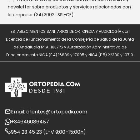
newsletter sobre productos y servicios relacionados con
la empresa (34/2002 LSSI-CE).
ESTABLECIMIENTOS SANITARIOS DE ORTOPEDIA Y AUDIOLOGÍA con
Licencia de Funcionamiento de la Consejería de Salud de la Junta
de Andalucía Nº A-1837PS y Autorización Administrativa de
Funcionamiento NICA (E.4) 16889 y 17095 y NICA (E.5) 22380 y 19710.
Email: clientes@ortopedia.com
+34646086487
954 23 45 23 (L–V 9:00–15:00h)