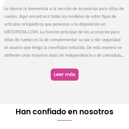
Le damos la bienvenida a la sección de accesorios para sillas de
ruedas. Aquí encontrará todos los modelos de estos tipos de
artículos ortopédicos que ponemos a tu disposición en
ORTOPEDIA.COM. La función principal de los accesorios para
sillas de ruedas es la de complementar su uso y dar seguridad
al usuario que tenga la movilidad reducida. De esta manera se
obtienen unas mayores dosis de independencia y de comodidad.
Todos los accesorios para sillas de ruedas que ofrecemos en
esta sección tienen unas características concretas. Por eso, su
Leer más
uso está sujeto al tipo de ayuda específica que se precise:
tenemos artículos concretos para cada tipo de necesidad. Puede
consultar más información de cada uno en su ficha informativa.
Han confiado en nosotros