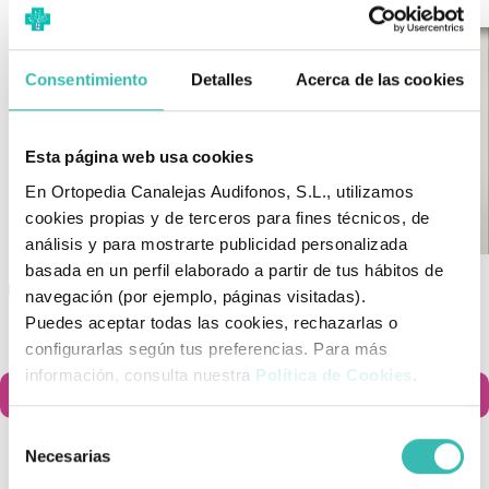
Consentimiento
Detalles
Acerca de las cookies
Esta página web usa cookies
En Ortopedia Canalejas Audifonos, S.L., utilizamos
cookies propias y de terceros para fines técnicos, de
análisis y para mostrarte publicidad personalizada
basada en un perfil elaborado a partir de tus hábitos de
Kit De Ruedas Para Silla Giro
Disco Giratorio Económico
navegación (por ejemplo, páginas visitadas).
Line Forta
Puedes aceptar todas las cookies, rechazarlas o
189,00 €
45,60 €
configurarlas según tus preferencias. Para más
información, consulta nuestra
Política de Cookies
.
Añadir al carrito
Añadir al carrito


Selección
Necesarias
de
consentimiento