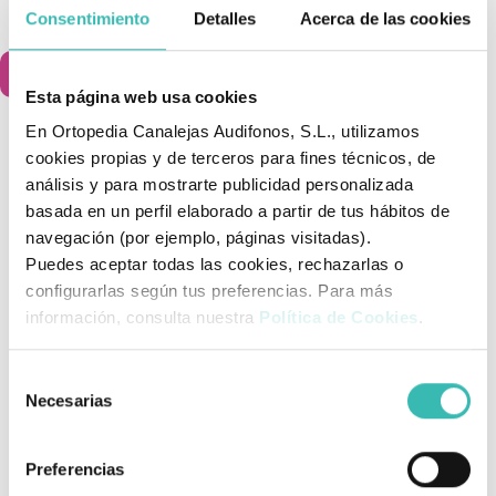
Consentimiento
Detalles
Acerca de las cookies
79,45 €
Añadir al carrito

Esta página web usa cookies
En Ortopedia Canalejas Audifonos, S.L., utilizamos
cookies propias y de terceros para fines técnicos, de
Mostrando 1-3 de 3 artículo(s)
análisis y para mostrarte publicidad personalizada
basada en un perfil elaborado a partir de tus hábitos de
Volver arriba

navegación (por ejemplo, páginas visitadas).
Puedes aceptar todas las cookies, rechazarlas o
configurarlas según tus preferencias. Para más
Han confiado en nosotros
información, consulta nuestra
Política de Cookies
.
Selección
Necesarias
de
‹
›
consentimiento
Preferencias