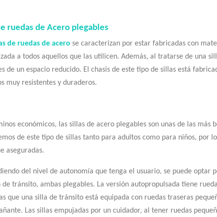
 de ruedas de Acero plegables
las de ruedas de acero
se caracterizan por estar fabricadas con mate
zada a todos aquellos que las utilicen. Además, al tratarse de una si
s de un espacio reducido. El chasis de este tipo de sillas está fabric
s muy resistentes y duraderos.
inos económicos, las sillas de acero plegables son unas de las más b
mos de este tipo de sillas tanto para adultos como para niños, por l
e aseguradas.
iendo del nivel de autonomía que tenga el usuario, se puede optar po
n de tránsito, ambas plegables. La versión autopropulsada tiene rued
as que una silla de tránsito está equipada con ruedas traseras peque
ñante. Las sillas empujadas por un cuidador, al tener ruedas pequeñ