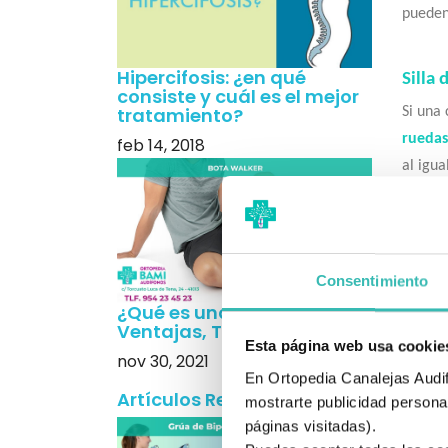
pueden
Hipercifosis: ¿en qué
Silla
consiste y cuál es el mejor
tratamiento?
Si una 
ruedas
feb 14, 2018
al igua
capacid
existen
Consentimiento
Silla 
¿Qué es una Bota Walker?
Las
sil
Ventajas, Tipos y Precios
aquella
Esta página web usa cookie
nov 30, 2021
terren
En Ortopedia Canalejas Audifo
Artículos Recientes
opción
mostrarte publicidad personal
páginas visitadas).
usuari