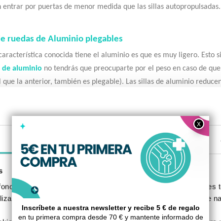
 entrar por puertas de menor medida que las sillas autopropulsadas.
 de ruedas de Aluminio plegables
característica conocida tiene el aluminio es que es muy ligero. Esto s
 de aluminio
no tendrás que preocuparte por el peso en caso de quer
l que la anterior, también es plegable). Las sillas de aluminio reduc
ad de autopropulsión que muchos modelos ofrecen. Al igual que las si
 en versiones autopropulsadas y de tránsito para adecuarlas al nivel
Detalles
de ruedas Activas
las de ruedas activas
son unos modelos de sillas muy ligeras y dinám
s personas que buscan tener una vida activa. Son muy manejables y ág
s
os, facilitan la transferencia a conductores de automóviles. Además,
nos, S.L., utilizamos cookies propias y de terceros para fines t
 de reposapiés de barra única fija. Gracias a su ergonómico diseño y
izada basada en un perfil elaborado a partir de tus hábitos de n
o una vida más dinámica y minimizan el gasto de energía y oxígeno.