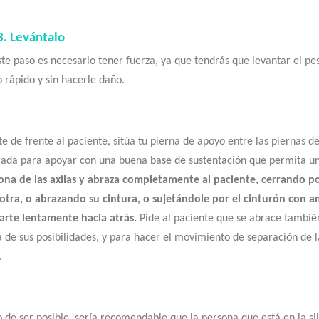
3. Levántalo
ste paso es necesario tener fuerza, ya que tendrás que levantar el p
 rápido y sin hacerle daño.
e de frente al paciente, sitúa tu pierna de apoyo entre las piernas de
rada para apoyar con una buena base de sustentación que permita u
zona de las axilas y abraza completamente al paciente, cerrando p
 otra, o abrazando su cintura, o sujetándole por el cinturón con a
arte lentamente hacia atrás.
Pide al paciente que se abrace también 
 de sus posibilidades, y para hacer el movimiento de separación de l
.
 de ser posible, sería recomendable que la persona que está en la si