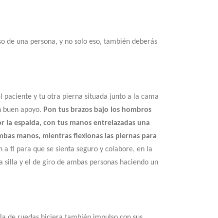
eso de una persona, y no solo eso, también deberás
l paciente y tu otra pierna situada junto a la cama
n buen apoyo.
Pon tus brazos bajo los hombros
or la espalda, con tus manos entrelazadas una
mbas manos, mientras flexionas las piernas para
a ti para que se sienta seguro y colabore, en la
a silla y el de giro de ambas personas haciendo un
lla de ruedas hiciera también impulso con sus