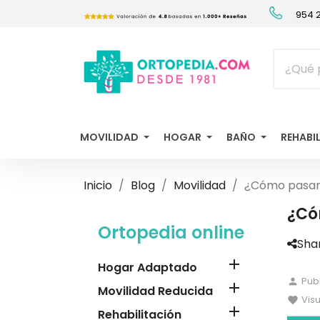
954 2
MOVILIDAD
HOGAR
BAÑO
REHABI
Inicio
Blog
Movilidad
¿Cómo pasar a
¿Có
Ortopedia online
Sha

Hogar Adaptado
Pub
person

Movilidad Reducida
Vis
favorite

Rehabilitación