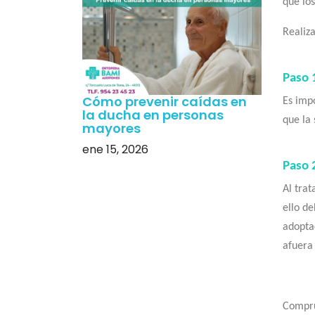
que los
Realiza
Paso 
Cómo prevenir caídas en
Es imp
la ducha en personas
que la 
mayores
ene 15, 2026
Paso 2
Al tra
ello d
adopta
afuera 
Compru