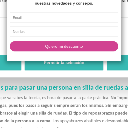
kies, rechazarlas o configurarlas según tus preferencias. Para
.
de ruedas de Interior
u propio nombre indica,
este tipo de silla de ruedas
está diseñada p
Preferencias
Estadística
a cubeta extraíble, respaldo reclinable y reposapiés elevables. Son m
os y cómodos. Están pensadas para pasar largos períodos de tiempo e
as de interior tienen el chasis rígido, que no se puede plegar.
Permitir la selección
acterísticas principales de estas sillas son: seguridad, comodidad y 
s para pasar una persona en silla de ruedas 
ue ya sabes la teoría, es hora de pasar a la parte práctica.
No impor
gas, pues los pasos a seguir siempre serán los mismos. Sin embargo
razos al elegir una silla de ruedas. El tipo de reposabrazos puede f
so de la persona a la cama.
Los apoyabrazos abatibles o desmontables