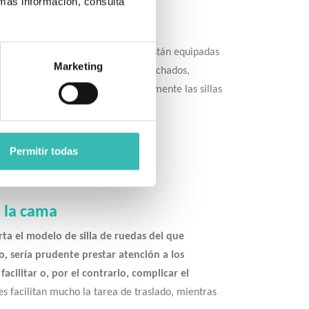
 más información, consulta
ara interiores. Este tipo de sillas están equipadas
Marketing
odelos con respaldo y asientos acolchados,
n la comodidad del hogar. Normalmente las sillas
Permitir todas
adaptabilidad.
a la cama
ta el modelo de silla de ruedas del que
, sería prudente prestar atención a los
acilitar o, por el contrario, complicar el
 facilitan mucho la tarea de traslado, mientras