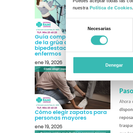
Puedes aceptar todas las coo
nuestra
Política de Cookies
Silla 
Selección
Como s
Necesarias
de
con un
Guía completa sobre el uso
consentimiento
robust
de la grúa de
bipedestación para
de rued
enfermos
ene 19, 2026
Denegar
Las car
Paso
Ahora q
dispon
Cómo elegir zapatos para
personas mayores
reposab
ene 19, 2026
traspa