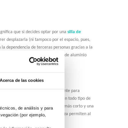
ignifica que si decides optar por una
silla de
er desplazarla (ni tampoco por el espacio, pues,
en la dependencia de terceras personas gracias a la
llas de ruedas de acero, las sillas de aluminio
 de autonomía del usuario.
Acerca de las cookies
icas. Han sido diseñadas precisamente para
iles en exteriores e interiores y en todo tipo de
 cuentan con un diseño de respaldo más corto y una
écnicos, de análisis y para
 a su comodidad de manejo y ligereza permiten al
avegación (por ejemplo,