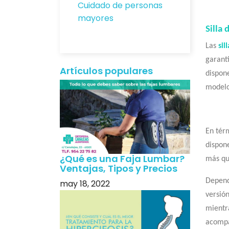
Cuidado de personas
mayores
Silla
Las
sil
garanti
Artículos populares
dispone
modelo
En térm
dispone
¿Qué es una Faja Lumbar?
más qu
Ventajas, Tipos y Precios
Depend
may 18, 2022
versió
mientr
acompa