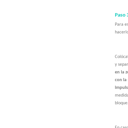
Paso 
Para e
hacerlo
Colócat
y sepa
en la 
con la
impuls
medida
bloque
En caso