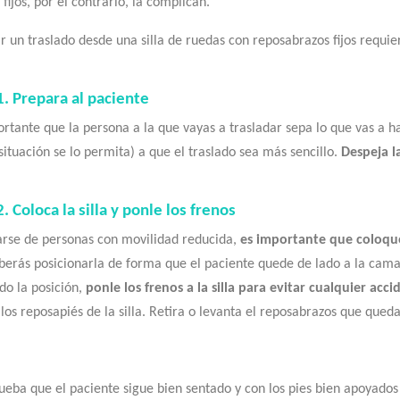
 fijos, por el contrario, la complican.
r un traslado desde una silla de ruedas con reposabrazos fijos requie
1. Prepara al paciente
ortante que la persona a la que vayas a trasladar sepa lo que vas a 
situación se lo permita) a que el traslado sea más sencillo.
Despeja l
. Coloca la silla y ponle los frenos
tarse de personas con movilidad reducida,
es importante que coloques
eberás posicionarla de forma que el paciente quede de lado a la cama
do la posición,
ponle los frenos a la silla para evitar cualquier acci
los reposapiés de la silla. Retira o levanta el reposabrazos que qued
eba que el paciente sigue bien sentado y con los pies bien apoyados 