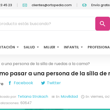
|
|
3 45 23
clientes@ortopedia.com
Envío grati
search
LITACIÓN
SALUD
MUJER
INFANTIL
PROFESIONA
 una persona de la silla de ruedas a la cama?
mo pasar a una persona de la silla de
Facebook
Twitter
re
Tetiana Strokach
Movilidad
viernes,
oc
licado por:
En:
En:
list

60647
ualizaciones: