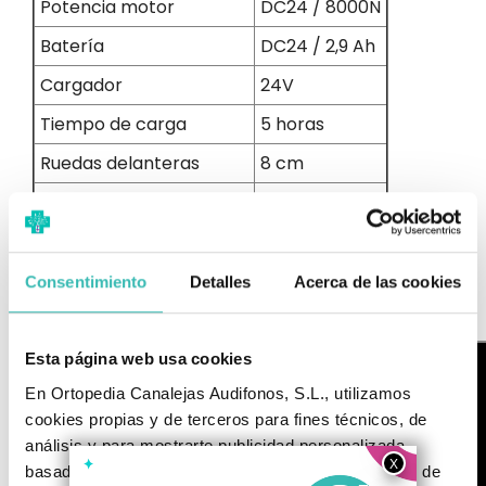
Potencia motor
DC24 / 8000N
Batería
DC24 / 2,9 Ah
Cargador
24V
Tiempo de carga
5 horas
Ruedas delanteras
8 cm
Ruedas traseras
10 cm
Peso total de la grúa
35 kg
Peso máximo soportado
150 kg
Consentimiento
Detalles
Acerca de las cookies
Color
Azul y blanco
Esta página web usa cookies
En Ortopedia Canalejas Audifonos, S.L., utilizamos
cookies propias y de terceros para fines técnicos, de
análisis y para mostrarte publicidad personalizada
basada en un perfil elaborado a partir de tus hábitos de