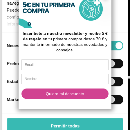
navegación (por ejemplo, páginas visitadas).
Puedes aceptar todas las cookies, rechazarlas o
configurarlas según tus preferencias. Para más
información, consulta nuestra
Política de Cookies
.
Selección
Necesarias
de
consentimiento
Preferencias
Estadística
Marketing
Permitir todas