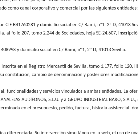
2002, de 11 de julio, de servicios de la sociedad de la información y 
zado como canal corporativo y comercial por las siguientes entidades:
CIF B41760281 y domicilio social en C/ Bami, nº1, 2º D, 41013 Sevi
la, al folio 207, tomo 2.244 de Sociedades, hoja SE-24.607, inscripció
8998 y domicilio social en C/ Bami, nº1, 2º D, 41013 Sevilla.
 inscrita en el Registro Mercantil de Sevilla, tomo 1.177, folio 120, li
 su constitución, cambio de denominación y posteriores modificacione
l, funcionalidades y servicios vinculados a ambas entidades. La ofer
NALEJAS AUDÍFONOS, S.L.U. y a GRUPO INDUSTRIAL BARO, S.A.U., sin
rminada en el presupuesto, pedido, factura, historia asistencial, do
ca diferenciada. Su intervención simultánea en la web, el uso de una