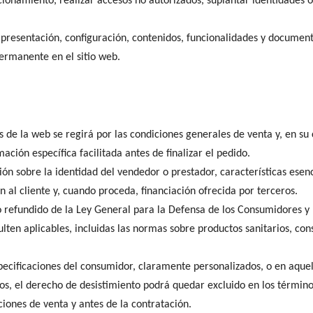
cionamiento, realizar accesos no autorizados, suplantar identidades o d
 presentación, configuración, contenidos, funcionalidades y document
ermanente en el sitio web.
s de la web se regirá por las condiciones generales de venta y, en su 
ción específica facilitada antes de finalizar el pedido.
ión sobre la identidad del vendedor o prestador, características esen
n al cliente y, cuando proceda, financiación ofrecida por terceros.
xto refundido de la Ley General para la Defensa de los Consumidores 
lten aplicables, incluidas las normas sobre productos sanitarios, co
ecificaciones del consumidor, claramente personalizados, o en aque
os, el derecho de desistimiento podrá quedar excluido en los término
ones de venta y antes de la contratación.