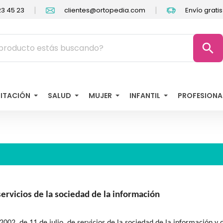
|
|
3 45 23
clientes@ortopedia.com
Envío grati
search
LITACIÓN
SALUD
MUJER
INFANTIL
PROFESIONA
servicios de la sociedad de la información