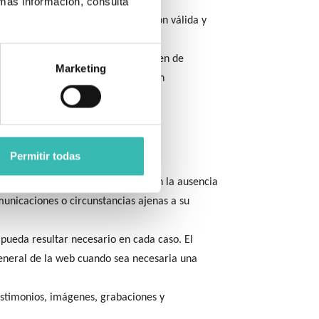
 más información, consulta
carse cuando exista una autorización válida y
rivacidad. Las entidades no responden de
Marketing
a que resulte exigible cuando tengan
Permitir todas
la web. No obstante, no garantizan la ausencia
municaciones o circunstancias ajenas a su
 pueda resultar necesario en cada caso. El
eneral de la web cuando sea necesaria una
estimonios, imágenes, grabaciones y