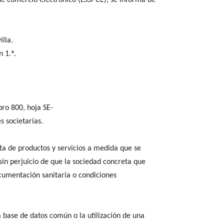
de comercio electrónico (LSSI-CE), se informa de
lla.
n 1.ª.
bro 800, hoja SE-
s societarias.
ta de productos y servicios a medida que se
 perjuicio de que la sociedad concreta que
cumentación sanitaria o condiciones
 base de datos común o la utilización de una