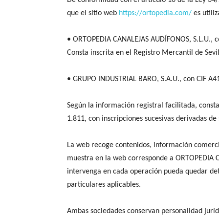
De conformidad con el artículo 10 de la Ley 34/
que el sitio web
https://ortopedia.com/
es utili
• ORTOPEDIA CANALEJAS AUDÍFONOS, S.L.U., con 
Consta inscrita en el Registro Mercantil de Sevil
• GRUPO INDUSTRIAL BARO, S.A.U., con CIF A4140
Según la información registral facilitada, consta
1.811, con inscripciones sucesivas derivadas de
La web recoge contenidos, información comercia
muestra en la web corresponde a ORTOPEDIA CA
intervenga en cada operación pueda quedar dete
particulares aplicables.
Ambas sociedades conservan personalidad jurídi