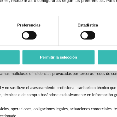
kies, rechazarlas o configurarlas según tus preferencias. Para
 Metricool u otras equivalentes.
.
dos audiovisuales de pacientes, clientes o usuarios solo podrán publi
olítica de Privacidad y en la autorización específica que corresponda.
able de sus propios tratamientos, condiciones de uso y políticas de p
Preferencias
Estadística
s canales o ámbitos de control efectivo, sin perjuicio de la diligenci
ados.
Permitir la selección
mantener la disponibilidad, seguridad y correcto funcionamiento de 
gramas maliciosos o incidencias provocadas por terceros, redes de co
 y no sustituye el asesoramiento profesional, sanitario o técnico que
les, técnicas o de compra basándose exclusivamente en información g
icios, operaciones, obligaciones legales, actuaciones comerciales, t
gestionado.