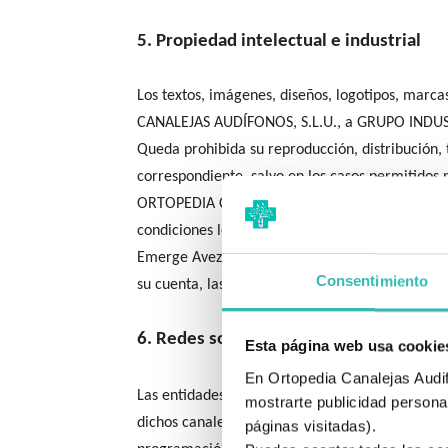
5. Propiedad intelectual e industrial
Los textos, imágenes, diseños, logotipos, marc
CANALEJAS AUDÍFONOS, S.L.U., a GRUPO INDUSTRI
Queda prohibida su reproducción, distribución, t
correspondiente, salvo en los casos permitidos p
ORTOPEDIA CANALEJAS AUDÍFONOS, S.L.U. y GRUP
condiciones legales y los documentos jurídicos de
Emerge Avezalia, S.L., como proveedora de serv
Consentimiento
su cuenta, las acciones legales que procedan fre
6. Redes sociales, canales digitales y 
Esta página web usa cookie
En Ortopedia Canalejas Audifo
Las entidades pueden utilizar canales corporati
mostrarte publicidad personal
dichos canales puede realizarse por personal i
páginas visitadas).