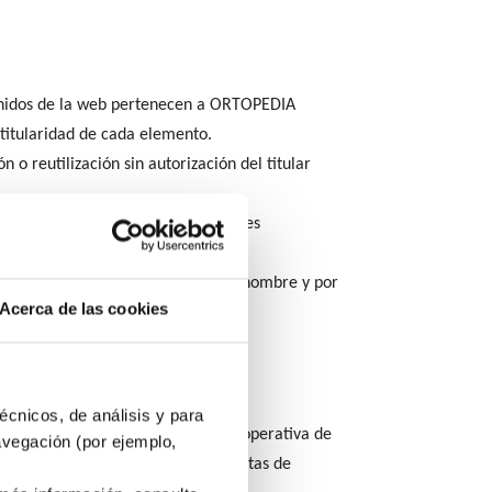
ntenidos de la web pertenecen a ORTOPEDIA
titularidad de cada elemento.
o reutilización sin autorización del titular
, los derechos sobre las presentes
lítica de Cookies.
bas entidades para ejercer, en su nombre y por
Acerca de las cookies
orizada de dichos textos legales.
écnicos, de análisis y para
ormas digitales. La administración operativa de
avegación (por ejemplo,
ción, marketing o SEO, y herramientas de