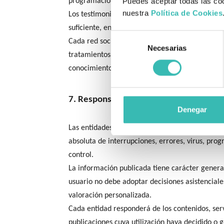
Puedes aceptar todas las coo
programación o publicación de contenidos, como
nuestra
Política de Cookies
Los testimonios, imágenes, vídeos, voz y conteni
suficiente, en los términos establecidos en la P
Selección
Cada red social o plataforma digital es respons
Necesarias
de
tratamientos realizados por terceros fuera de su
consentimiento
conocimiento de contenidos ilícitos o no autoriz
7. Responsabilidad
Denegar
Las entidades adoptan medidas razonables para 
absoluta de interrupciones, errores, virus, pro
control.
La información publicada tiene carácter general
usuario no debe adoptar decisiones asistencia
valoración personalizada.
Cada entidad responderá de los contenidos, serv
publicaciones cuya utilización haya decidido o 