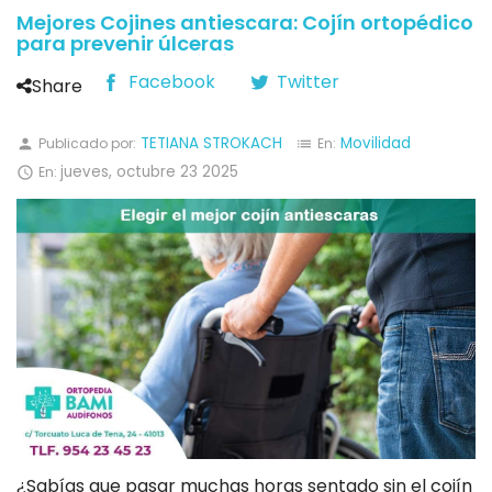
Mejores Cojines antiescara: Cojín ortopédico
para prevenir úlceras
Facebook
Twitter
Share
TETIANA STROKACH
Movilidad
Publicado por:
En:
person
list
jueves,
octubre
23
2025
En:

¿Sabías que pasar muchas horas sentado sin el cojín