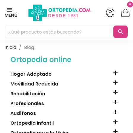
0
MENÚ
search
Inicio
Blog
Ortopedia online

Hogar Adaptado

Movilidad Reducida

Rehabilitación

Profesionales

Audífonos

Ortopedia Infantil

Ortopedia para la Mujer