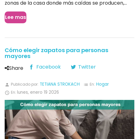
zonas de la casa donde más caídas se producen,...
Lee mas
Cómo elegir zapatos para personas
mayores
Facebook
Twitter
Share
TETIANA STROKACH
Hogar
Publicado por:
En:
person
list
lunes,
enero
19
2026
En:
