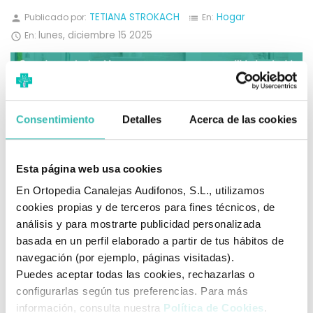
TETIANA STROKACH
Hogar
Publicado por:
En:
person
list
lunes,
diciembre
15
2025
En:

Consentimiento
Detalles
Acerca de las cookies
Esta página web usa cookies
En Ortopedia Canalejas Audifonos, S.L., utilizamos
cookies propias y de terceros para fines técnicos, de
análisis y para mostrarte publicidad personalizada
Un hogar accesible no siempre empieza con obras:
basada en un perfil elaborado a partir de tus hábitos de
muchas veces empieza con una organización
navegación (por ejemplo, páginas visitadas).
inteligente del espacio. Cuando hay movilidad
Puedes aceptar todas las cookies, rechazarlas o
reducida (temporal o...
configurarlas según tus preferencias. Para más
información, consulta nuestra
Política de Cookies
.