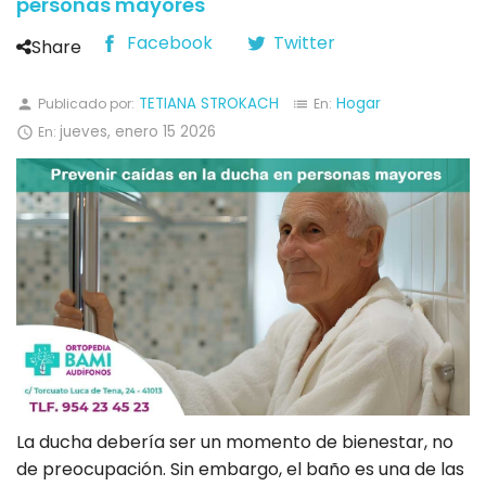
personas mayores
Facebook
Twitter
Share
TETIANA STROKACH
Hogar
Publicado por:
En:
person
list
jueves,
enero
15
2026
En:

La ducha debería ser un momento de bienestar, no
de preocupación. Sin embargo, el baño es una de las