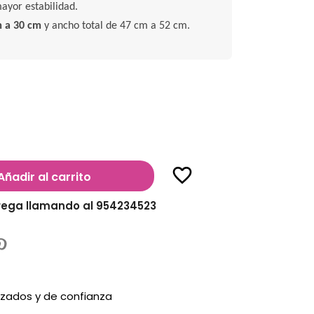
ayor estabilidad.
m a 30 cm
y ancho total de 47 cm a 52 cm.
favorite_border
Añadir al carrito
rega llamando al 954234523
zados y de confianza