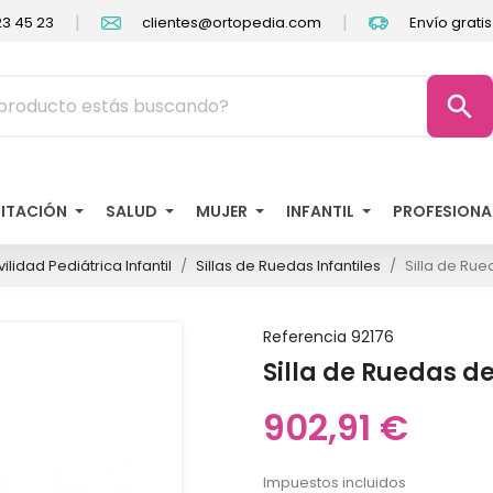
|
|
3 45 23
clientes@ortopedia.com
Envío grati
search
LITACIÓN
SALUD
MUJER
INFANTIL
PROFESIONA
ilidad Pediátrica Infantil
Sillas de Ruedas Infantiles
Silla de Rue
Referencia
92176
Silla de Ruedas de
902,91 €
Impuestos incluidos