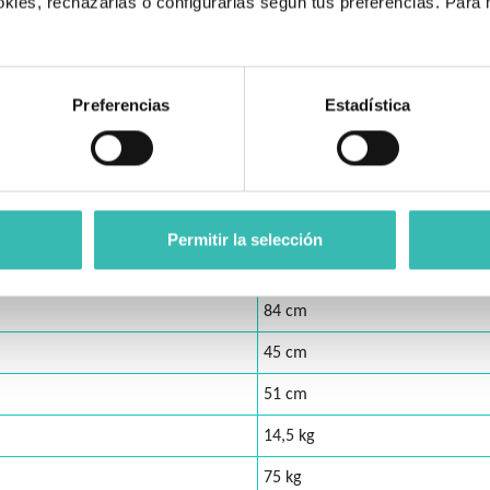
kies, rechazarlas o configurarlas según tus preferencias. Para
.
Preferencias
Estadística
47 a 52 cm
35,5 cm
Permitir la selección
68 cm
84 cm
45 cm
51 cm
14,5 kg
75 kg