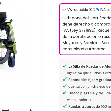
IVA reducido 10%
IVA s
Si dispone del Certificad
tiene derecho a comprar
IVA (Ley 37/1992). Recue
de la certificación o reso
Mayores y Servicios Soci
comunidad autónoma.
La
Silla de Ruedas de
Alu
ligera, ya que su chasis es
Reposapiés fijos y gradua
Cuenta con un
chaleco de
Diseño
plegable y fácil d
estabilizadores.
Ruedas traseras
de 550 m