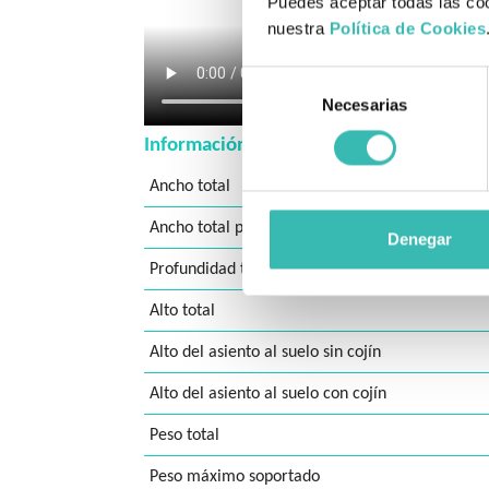
Puedes aceptar todas las coo
nuestra
Política de Cookies
Selección
Necesarias
de
consentimiento
Información general
Ancho total
Ancho total plegada
Denegar
Profundidad total
Alto total
Alto del asiento al suelo sin cojín
Alto del asiento al suelo con cojín
Peso total
Peso máximo soportado