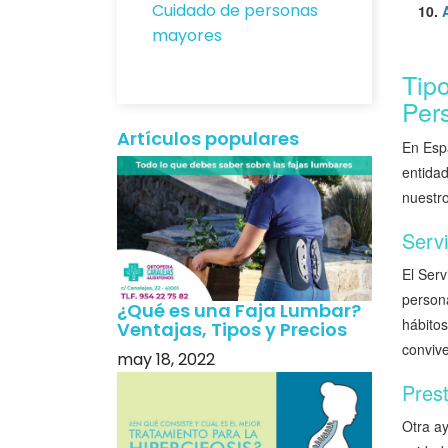
Cuidado de personas
mayores
Tip
Per
Artículos populares
En Esp
entidad
nuestr
Servi
El Serv
persona
¿Qué es una Faja Lumbar?
hábitos
Ventajas, Tipos y Precios
convive
may 18, 2022
Pres
Otra a