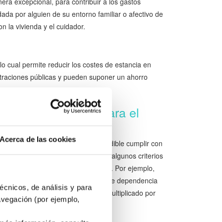
ra excepcional, para contribuir a los gastos
da por alguien de su entorno familiar o afectivo de
 la vivienda y el cuidador.
o cual permite reducir los costes de estancia en
istraciones públicas y pueden suponer un ahorro
nciones y Ayudas para el
Acerca de las cookies
s mayores en España, es imprescindible cumplir con
según la Comunidad Autónoma, pero algunos criterios
ituación económica del solicitante. Por ejemplo,
iciario tenga reconocido un grado de dependencia
écnicos, de análisis y para
renta de efectos múltiples (IPREM) multiplicado por
avegación (por ejemplo,