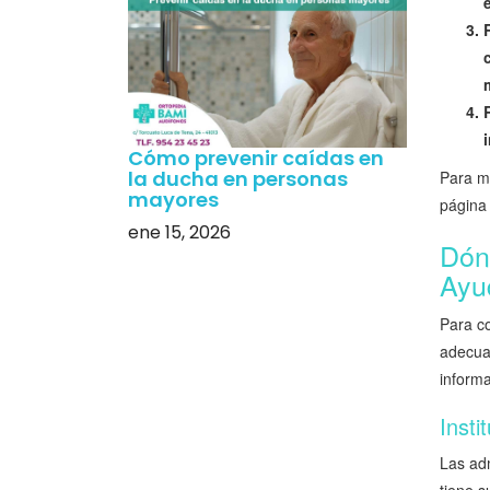
Cómo prevenir caídas en
la ducha en personas
Para m
mayores
página 
ene 15, 2026
Dón
Ayu
Para c
adecuad
informa
Insti
Las ad