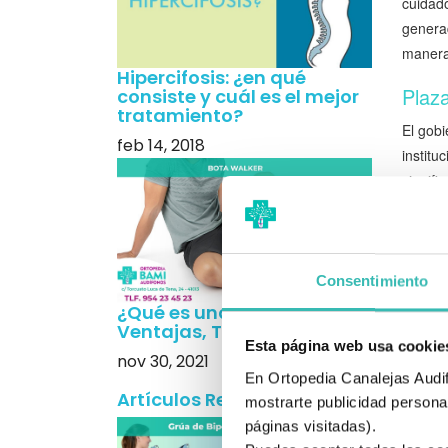
cuidado
generad
manera 
Hipercifosis: ¿en qué
Plaz
consiste y cuál es el mejor
tratamiento?
El gobi
feb 14, 2018
institu
signific
Req
Cui
Consentimiento
Para a
¿Qué es una Bota Walker?
ciertos
Ventajas, Tipos y Precios
comunes
Esta página web usa cookie
nov 30, 2021
en la 
En Ortopedia Canalejas Audifo
nivel 2
Artículos Recientes
mostrarte publicidad personal
1,5.
páginas visitadas).