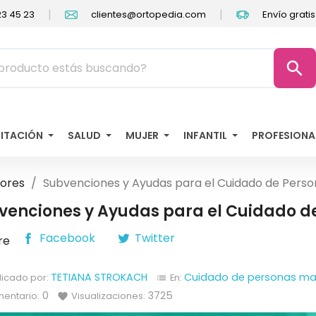
|
|
3 45 23
clientes@ortopedia.com
Envío grati
search
LITACIÓN
SALUD
MUJER
INFANTIL
PROFESIONA
ores
Subvenciones y Ayudas para el Cuidado de Pers
venciones y Ayudas para el Cuidado d
Facebook
Twitter
re
TETIANA STROKACH
Cuidado de personas ma
licado por:
En:
list
0
3725
entario:
Visualizaciones:
favorite