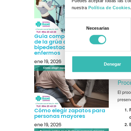
Puedes aceptar todas las coo
Docu
nuestra
Política de Cookies
Para tr
Selección
Solici
Necesarias
de
Inform
Guía completa sobre el uso
consentimiento
Justif
de la grúa de
DNI o 
bipedestación para
enfermos
Certif
ene 19, 2026
Es fun
Denegar
la eval
Proce
El proc
presen
Cómo elegir zapatos para
personas mayores
ene 19, 2026