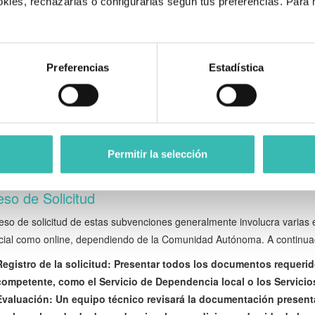
kies, rechazarlas o configurarlas según tus preferencias. Para
mentación Necesaria
.
amitar estas ayudas, será necesario reunir y presentar diversos
docum
tud formal debidamente cumplimentada
Preferencias
Estadística
e médico y certificado de reconocimiento de dependencia
icantes de ingresos y patrimonio del solicitante y su familia
NIE del solicitante y de la persona mayor
icado de empadronamiento
damental asegurarse de que todos los documentos estén actualizados y
Permitir la selección
uación de las solicitudes.
so de Solicitud
eso de solicitud de estas subvenciones generalmente involucra varias
cial como online, dependiendo de la Comunidad Autónoma. A continuac
Registro de la solicitud:
Presentar todos los documentos requeridos
competente, como el Servicio de Dependencia local o los Servicio
Evaluación:
Un equipo técnico revisará la documentación presentad