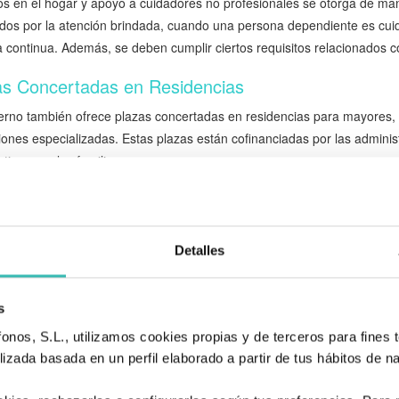
s en el hogar y apoyo a cuidadores no profesionales se otorga de mane
os por la atención brindada, cuando una persona dependiente es cuida
continua. Además, se deben cumplir ciertos requisitos relacionados con
as Concertadas en Residencias
erno también ofrece plazas concertadas en residencias para mayores, l
ciones especializadas. Estas plazas están cofinanciadas por las admin
ativo para las familias.
uisitos y Proceso de Solicitud de Subve
dado de Personas Mayores
Detalles
cceder a las subvenciones y ayudas destinadas al cuidado de persona
requisitos específicos
. En general, estos requisitos pueden variar 
 incluyen la edad de la persona mayor, su grado de dependencia y la s
s
Comunidad de Madrid, las
ayudas a la dependencia
exigen que el benef
nos, S.L., utilizamos cookies propias y de terceros para fines t
 o 3, y que la renta anual del hogar no exceda el indicador público de 
izada basada en un perfil elaborado a partir de tus hábitos de n