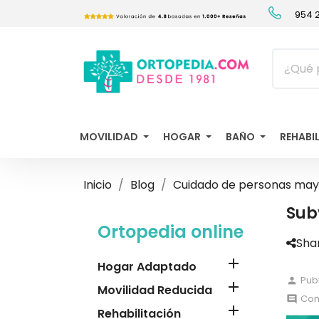
954 2
MOVILIDAD
HOGAR
BAÑO
REHABI
Inicio
Blog
Cuidado de personas may
Sub
Ortopedia online
Sha

Hogar Adaptado
Pub
person

Movilidad Reducida
Com
comment

Rehabilitación