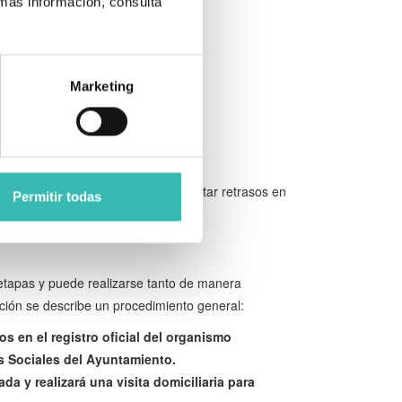
 más información, consulta
entos
, tales como:
Marketing
 correctamente rellenados para evitar retrasos en
Permitir todas
 etapas y puede realizarse tanto de manera
ión se describe un procedimiento general:
 en el registro oficial del organismo
s Sociales del Ayuntamiento.
a y realizará una visita domiciliaria para