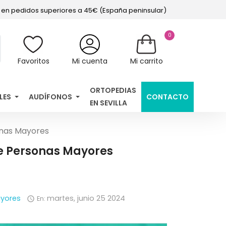
s en pedidos superiores a 45€ (España peninsular)
0
Favoritos
Mi cuenta
Mi carrito
ORTOPEDIAS
LES
AUDÍFONOS
CONTACTO
EN SEVILLA
onas Mayores
e Personas Mayores
yores
martes,
junio
25
2024
En:
