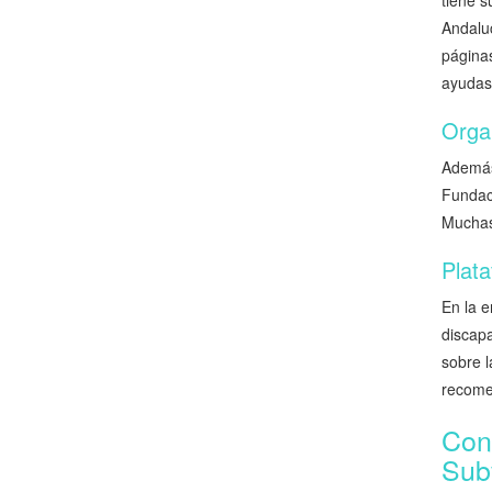
tiene 
Andaluc
páginas
ayudas
Orga
Además
Fundac
Muchas 
Plata
En la e
discap
sobre 
recomen
Con
Sub