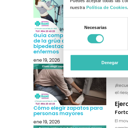
Puedes aceptar todas las coo
nuestra
Política de Cookies
Cómo
La se
Selección
Algun
Necesarias
de
Guía completa sobre el uso
consentimiento
Elegir
de la grúa de
bipedestación para
Usar b
enfermos
ene 19, 2026
Camin
Denegar
Evitar
¡Recu
el rie
Ejer
Cómo elegir zapatos para
Fort
personas mayores
El mov
ene 19, 2026
camina