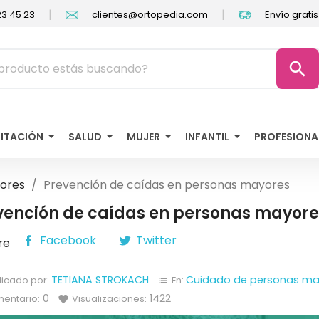
|
|
3 45 23
clientes@ortopedia.com
Envío grati
search
LITACIÓN
SALUD
MUJER
INFANTIL
PROFESIONA
ores
Prevención de caídas en personas mayores
vención de caídas en personas mayore
Facebook
Twitter
re
TETIANA STROKACH
Cuidado de personas ma
licado por:
En:
list
0
1422
entario:
Visualizaciones:
favorite