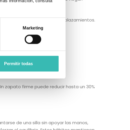
 más información, consulta
 la vía pública o durante desplazamientos.
Marketing
ón y suela firme.
 irregulares.
tráfico peatonal.
Permitir todas
dos.
Un zapato firme puede reducir hasta un 30%
antarse de una silla sin apoyar las manos,
forzar el equilibrio. Estos hábitos mantienen