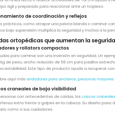
rpo ágil y preparado para reaccionar ante un tropiezo.
enamiento de coordinación y reflejos
s prácticos, como atrapar una pelota blanda o caminar camb
os bajo supervisión multiplica la seguridad y motiva a la pe
das ortopédicas que aumentan la segurid
dores y rollators compactos
yudas para caminar son una inversión en seguridad. Un ejemp
6 kg de peso, ancho reducido de 56 cm para pasillos estrec
 estabilidad. Este tipo de producto ayuda a recuperar conf
bre aquí más
andadores para ancianos, personas mayores 
os craneales de baja visibilidad
personas con antecedentes de caídas, los
cascos craneale
fensa extra frente a golpes en la cabeza. Su diseño pasa d
ario como a sus cuidadores.