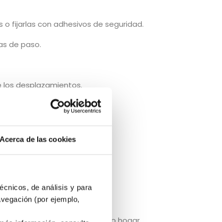
 o fijarlas con adhesivos de seguridad.
as de paso.
 los desplazamientos.
s. Para reducir riesgos:
Acerca de las cookies
estabilidad.
écnicos, de análisis y para
avegación (por ejemplo,
nfianza del mayor en su propio hogar.