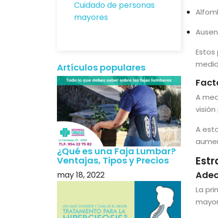
Cuidado de personas
Alfomb
mayores
Ausen
Estos
medid
Artículos populares
Fact
A medi
visió
A est
aument
¿Qué es una Faja Lumbar?
Estr
Ventajas, Tipos y Precios
Adec
may 18, 2022
La pr
mayor