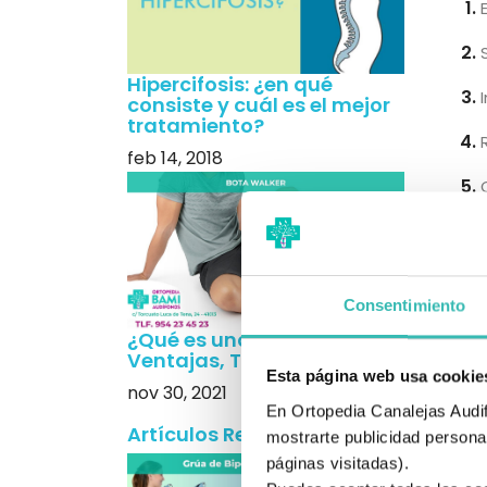
Hipercifosis: ¿en qué
consiste y cuál es el mejor
tratamiento?
feb 14, 2018
Adap
El bañ
Coloca
Consentimiento
¿Qué es una Bota Walker?
Añade
Ventajas, Tipos y Precios
Esta página web usa cookie
nov 30, 2021
Usa su
En Ortopedia Canalejas Audifo
Artículos Recientes
Instal
mostrarte publicidad personal
páginas visitadas).
Estos