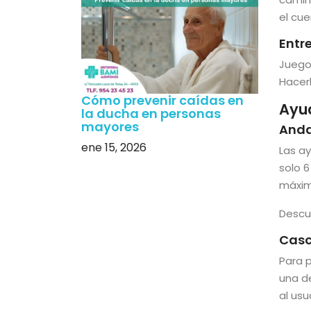
el cue
Entr
Juego
Hacerl
Cómo prevenir caídas en
Ayu
la ducha en personas
mayores
Anda
ene 15, 2026
Las a
solo 
máxima
Descu
Casc
Para 
una de
al usu