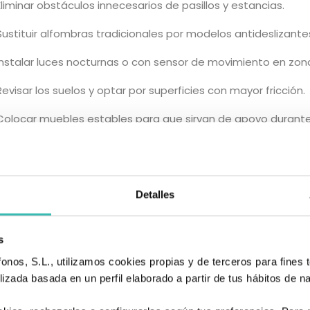
Eliminar obstáculos innecesarios de pasillos y estancias.
Sustituir alfombras tradicionales por modelos antideslizantes
Instalar luces nocturnas o con sensor de movimiento en zon
Revisar los suelos y optar por superficies con mayor fricción.
Colocar muebles estables para que sirvan de apoyo durante
taciones en zonas críticas
o y las escaleras son los escenarios más habituales de caída
 barras de apoyo junto al inodoro y dentro de la ducha.
Detalles
 un asiento de ducha o taburete antideslizante para mayor 
s
elos o alfombrillas con tratamiento antideslizante.
nos, S.L., utilizamos cookies propias y de terceros para fines t
a pasamanos dobles y firmes en escaleras y pasillos.
izada basada en un perfil elaborado a partir de tus hábitos de n
 cambios no solo aportan seguridad, también refuerzan la co