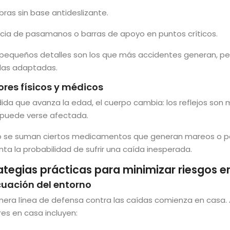
ras sin base antideslizante.
cia de pasamanos o barras de apoyo en puntos críticos.
 pequeños detalles son los que más accidentes generan, per
as adaptadas.
ores físicos y médicos
da que avanza la edad, el cuerpo cambia: los reflejos son m
n puede verse afectada.
o se suman ciertos medicamentos que generan mareos o pérdi
a la probabilidad de sufrir una caída inesperada.
ategias prácticas para minimizar riesgos e
uación del entorno
imera línea de defensa contra las caídas comienza en casa
es en casa incluyen: