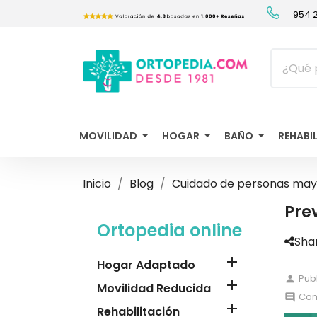
954 2
MOVILIDAD
HOGAR
BAÑO
REHABI
Inicio
Blog
Cuidado de personas may
Pre
Ortopedia online
Sha

Hogar Adaptado
Pub
person

Movilidad Reducida
Com
comment

Rehabilitación