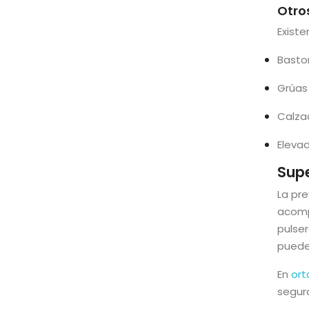
Otro
Exist
Baston
Grúas
Calzad
Elevad
Sup
La pre
acomp
pulser
puede 
En
ort
segur