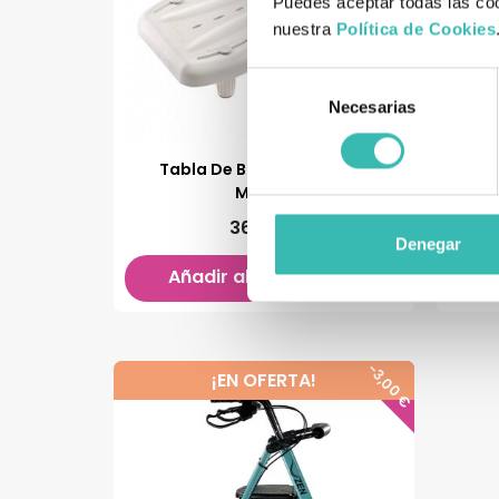
Puedes aceptar todas las coo
nuestra
Política de Cookies
Selección
Necesarias
de
consentimiento
Tabla De Bañera Aquatec
Rol
Marina
36,90 €
Denegar
Añadir al carrito

-3,00 €
¡EN OFERTA!