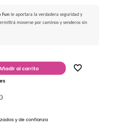
o Fun
le aportara la verdadera seguridad y
ermitirá moverse por caminos y senderos sin
favorite_border
Añadir al carrito
les
zados y de confianza