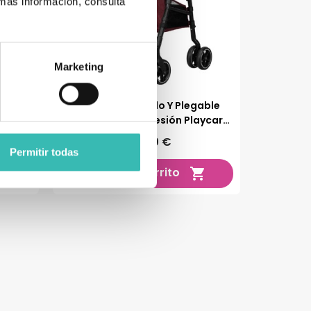
 más información, consulta
Marketing
brazos
Andador Cómodo Y Plegable
Con Frenos Por Presión Playcare
W05
109,00 €
Permitir todas
Añadir al carrito

