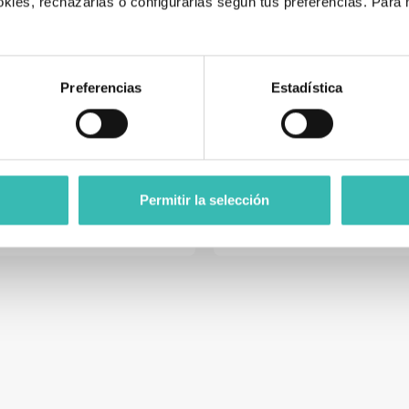
kies, rechazarlas o configurarlas según tus preferencias. Para
.
Preferencias
Estadística
lator Kmina Comfort Freno
Silla De Ducha Con Apoya
Presión
Acolchados Onda
159,99 €
72,90 €
Permitir la selección
Añadir al carrito
Añadir al carrito
