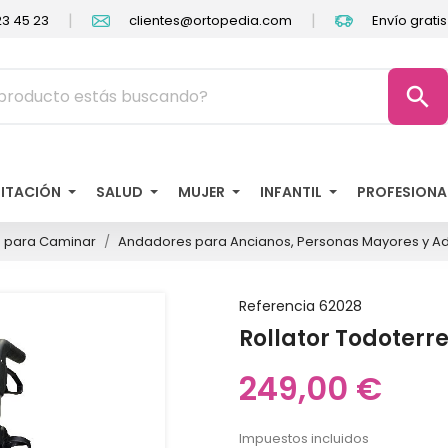
|
|
3 45 23
clientes@ortopedia.com
Envío grati
search
LITACIÓN
SALUD
MUJER
INFANTIL
PROFESIONA
 para Caminar
Andadores para Ancianos, Personas Mayores y Ad
Referencia
62028
Rollator Todoterr
249,00 €
Impuestos incluidos