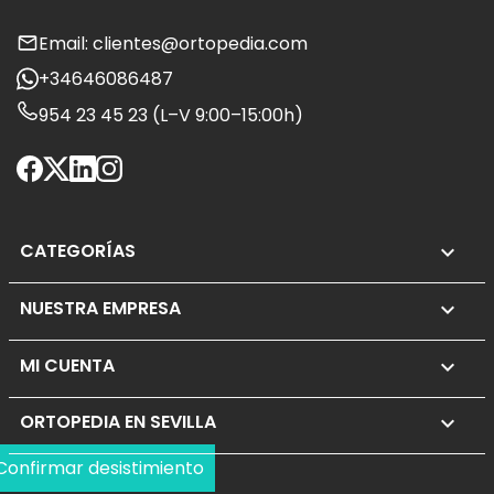
Email: clientes@ortopedia.com
+34646086487
954 23 45 23 (L–V 9:00–15:00h)
CATEGORÍAS

NUESTRA EMPRESA

MI CUENTA

ORTOPEDIA EN SEVILLA
keyboard_arrow_down
Confirmar desistimiento