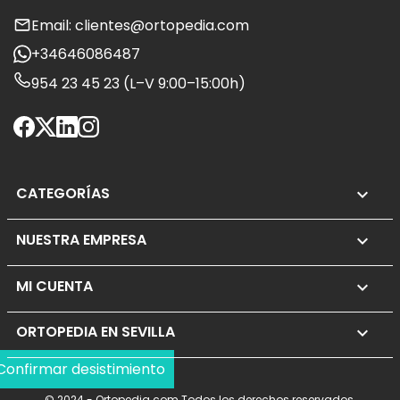
Email: clientes@ortopedia.com
+34646086487
954 23 45 23 (L–V 9:00–15:00h)
CATEGORÍAS

NUESTRA EMPRESA

MI CUENTA

ORTOPEDIA EN SEVILLA
keyboard_arrow_down
Confirmar desistimiento
© 2024 - Ortopedia.com Todos los derechos reservados.