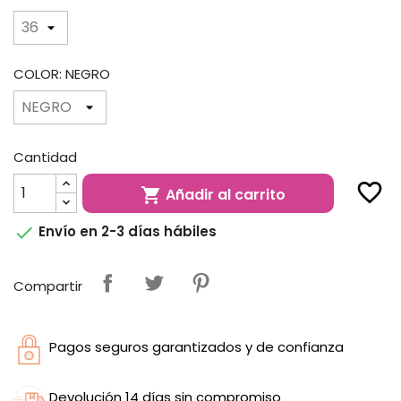
COLOR: NEGRO
Cantidad
favorite_border
Añadir al carrito


Envío en 2-3 días hábiles
Compartir
Pagos seguros garantizados y de confianza
Devolución 14 días sin compromiso