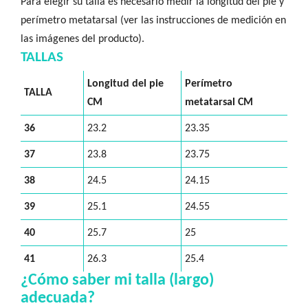
Para elegir su talla es necesario medir la longitud del pie y
perímetro metatarsal (ver las instrucciones de medición en
las imágenes del producto).
TALLAS
Longitud del pie
Perímetro
TALLA
CM
metatarsal CM
36
23.2
23.35
37
23.8
23.75
38
24.5
24.15
39
25.1
24.55
40
25.7
25
41
26.3
25.4
¿Cómo saber mi talla (largo)
adecuada?