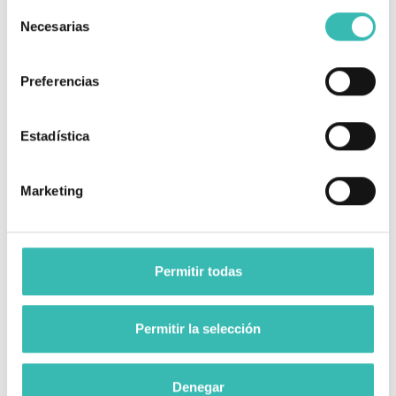
0,7 cm
y compruebe la talla en la tabla.
Selección
Necesarias
de
consentimiento
Preferencias
Estadística
Marketing
¿Como medir el perímetro
metatarsal?
Permitir todas
1.
El peso del cuerpo debe distribuirse uniformemente en
ambos pies.
Permitir la selección
2.
Coloque la cinta métrica en la parte más ancha del
perímetro metatarsal según se representa en la foto.
Denegar