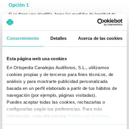
Opción 1
Si ya tiene una plantilla, tome las medidas de longitud de
acuerdo a la ilustración y verifique la talla en la tabla.
Consentimiento
Detalles
Acerca de las cookies
Esta página web usa cookies
En Ortopedia Canalejas Audifonos, S.L., utilizamos
Opción 2
cookies propias y de terceros para fines técnicos, de
análisis y para mostrarte publicidad personalizada
1.
Pon una hoja de papel al suelo, pegada a la pared.
basada en un perfil elaborado a partir de tus hábitos de
2
. Si vas a usar calcetines ponte los que vas a usar.
navegación (por ejemplo, páginas visitadas).
3.
Pon los pies juntos y los talones pegados a la pared.
Puedes aceptar todas las cookies, rechazarlas o
4.
Marca con el lápiz hasta donde llegue tu dedo más
configurarlas según tus preferencias. Para más
largo.
información, consulta nuestra
Política de Cookies
.
5.
Mide la distancia desde el borde hasta la marca,
súmale