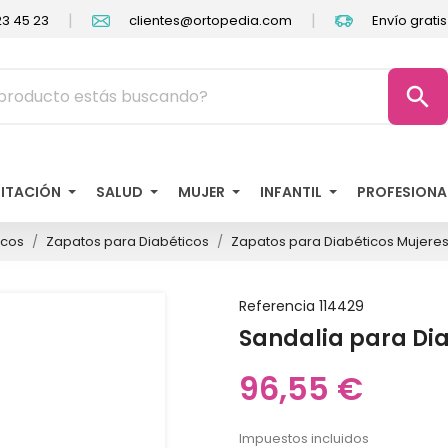
|
|
3 45 23
clientes@ortopedia.com
Envío grati
search
LITACIÓN
SALUD
MUJER
INFANTIL
PROFESIONA
icos
Zapatos para Diabéticos
Zapatos para Diabéticos Mujere
Referencia
114429
Sandalia para Dia
96,55 €
Impuestos incluidos