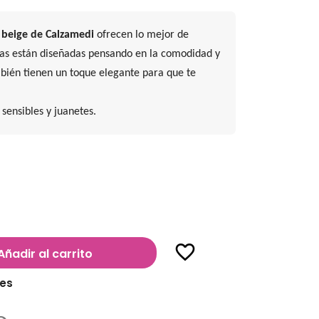
a beige de Calzamedi
ofrecen lo mejor de
as están diseñadas pensando en la comodidad y
ambién tienen un toque elegante para que te
 sensibles y juanetes.
favorite_border
Añadir al carrito
les