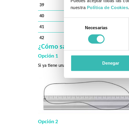
Puedes aceptar todas las coo
39
25.8
nuestra
Política de Cookies
40
26.4
Selección
41
27.1
Necesarias
de
consentimiento
42
27.8
¿Cómo saber mi talla (largo) a
Opción 1
Denegar
Si ya tiene una plantilla, tome las medidas de lon
Opción 2