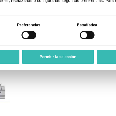
kies, rechazarlas o configurarlas según tus preferencias. Para
25.05
.
25.5
25.9
Preferencias
Estadística
26.35
decuada?
Permitir la selección
gitud de acuerdo a la ilustración y verifique la talla en la tabla.