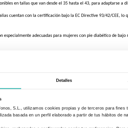
onibles en tallas que van desde el 35 hasta el 43, para adaptarse a d
lias cuentan con la certificación bajo la EC Directive 93/42/CEE, lo
n especialmente adecuadas para mujeres con pie diabético de bajo r
ud del pie y perímetro metatarsal.
d del pie CM
Perímetro meta
Detalles
23.45
s
23.85
nos, S.L., utilizamos cookies propias y de terceros para fines t
24.25
izada basada en un perfil elaborado a partir de tus hábitos de n
24.65