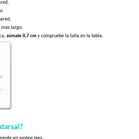
ared.
r.
pared.
 más largo.
rca,
súmale 0,7 cm
y compruebe la talla en la tabla.
tarsal?
emente en ambos pies.