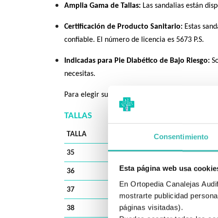
Amplia Gama de Tallas:
Las sandalias están disp
Certificación de Producto Sanitario:
Estas sanda
confiable. El número de licencia es 5673 P.S.
Indicadas para Pie Diabético de Bajo Riesgo:
So
necesitas.
Para elegir su talla es necesario medir la longit
TALLAS
TALLA
Longitu
Consentimiento
35
23.2
Esta página web usa cookie
36
23.8
En Ortopedia Canalejas Audifo
37
24.6
mostrarte publicidad personal
páginas visitadas).
38
25.2