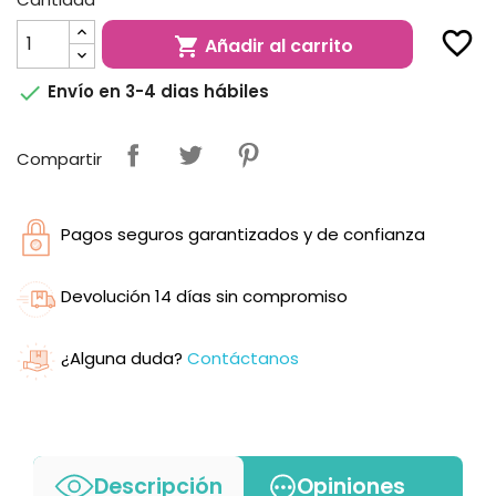
favorite_border
Añadir al carrito


Envío en 3-4 dias hábiles
Compartir
Pagos seguros garantizados y de confianza
Devolución 14 días sin compromiso
¿Alguna duda?
Contáctanos
Descripción
Opiniones