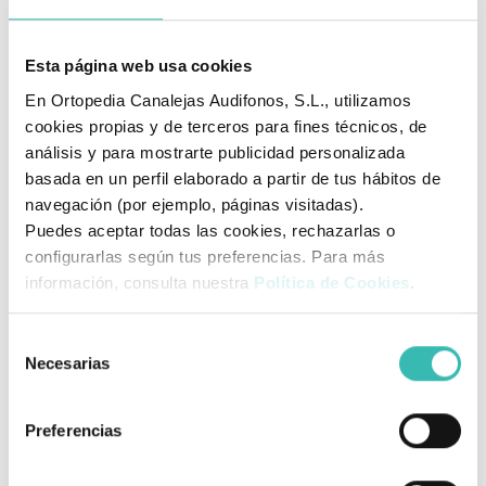
Material exterior (tapizado)
Colchoneta extraíble.
Sí. Colchoneta lavable a
Esta página web usa cookies
Lavable
mano.
En Ortopedia Canalejas Audifonos, S.L., utilizamos
cookies propias y de terceros para fines técnicos, de
280 x 820 x 590 m.m.
Medidas de plegado
análisis y para mostrarte publicidad personalizada
(largo, alto, ancho)
basada en un perfil elaborado a partir de tus hábitos de
navegación (por ejemplo, páginas visitadas).
840 x 800-1090 x 590 mm.
Medidas exteriores
Puedes aceptar todas las cookies, rechazarlas o
(largo, alto, ancho)
configurarlas según tus preferencias. Para más
Cesta, Capota y
información, consulta nuestra
Política de Cookies
.
Accesorios incluidos
cubrelluvias
Selección
Peso
7,1 kg Chasis + 3,3 kg Silla
Necesarias
de
consentimiento
Te puede interesar
Preferencias
¿Qué es una Faja Lumbar?
Ventajas, Tipos y Precios