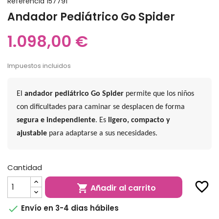
Referencia
157791
Andador Pediátrico Go Spider
1.098,00 €
Impuestos incluidos
El
andador pediátrico Go Spider
permite que los niños
con dificultades para caminar se desplacen de forma
segura e independiente
. Es
ligero, compacto y
ajustable
para adaptarse a sus necesidades.
Cantidad
favorite_border
Añadir al carrito


Envío en 3-4 dias hábiles