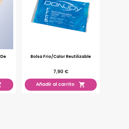
 De
Bolsa Frio/Calor Reutilizable
7,90 €
Añadir al carrito

