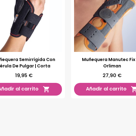
ñequera Semirrígida Con
Muñequera Manutec Fix
érula De Pulgar | Corta
Orliman
19,95 €
27,90 €
Añadir al carrito
Añadir al carrito
