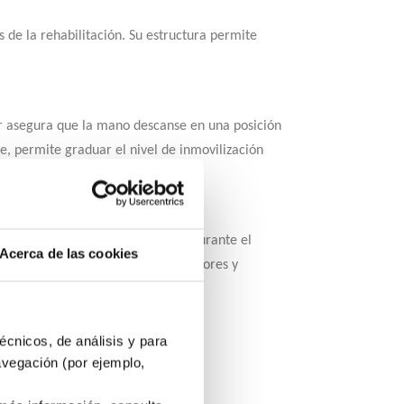
 de la rehabilitación. Su estructura permite
r asegura que la mano descanse en una posición
le, permite graduar el nivel de inmovilización
o textil ejerce una micro-presión durante el
Acerca de las cookies
teriano
previene la aparición de olores y
écnicos, de análisis y para
avegación (por ejemplo,