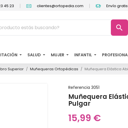
|
|
3 45 23
clientes@ortopedia.com
Envío grati
search
LITACIÓN
SALUD
MUJER
INFANTIL
PROFESIONA
bro Superior
Muñequeras Ortopédicas
Muñequera Elástica Abi
Referencia
3051
Muñequera Elástic
Pulgar
15,99 €