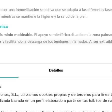
cer una inmovilización selectiva que se adapta a las diferentes fases
mientras se mantiene la higiene y la salud de la piel.
mico
aluminio moldeable.
El apoyo semiesférico situado en la zona palma
 y facilitando la descarga de los tendones inflamados. Al ser extraíb
nales, esta muñequera utiliza un tejido con
efecto masaje
. Este diseñ
Detalles
jora la circulación sanguínea local. Además, su tratamiento
antibac
niendo la zona fresca y seca.
s
nos, S.L., utilizamos cookies propias y de terceros para fines t
situaciones:
izada basada en un perfil elaborado a partir de tus hábitos de n
eca en actividades que requieren estabilidad extra.