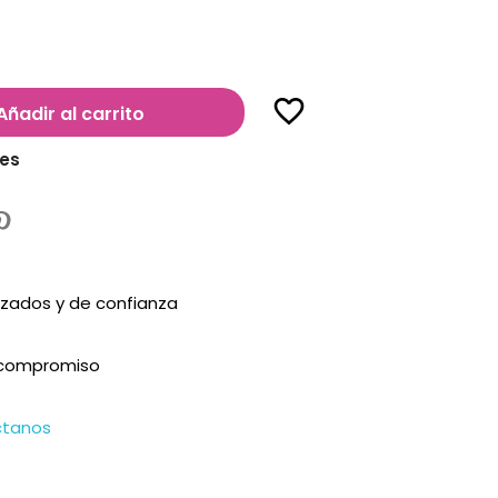
favorite_border
Añadir al carrito
les
zados y de confianza
n compromiso
ctanos