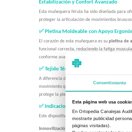
Estabilización y Confort Avanzado
Esta muñequera férula ha sido diseñada para ofre
proteger la articulación de movimientos bruscos 
✅ Pletina Moldeable con Apoyo Ergonó
El corazón de esta muñequera es su
pletina de 
funcional correcta, reduciendo la fatiga muscular
conforme avanza la mejoría.
✅ Tejido Técnico con Efecto Masaje
A diferencia de los soportes elásticos convencio
Consentimiento
movimiento que favorece el retorno venoso y me
protege la piel durante el uso prolongado, mante
Esta página web usa cookie
✅ Indicaciones Profilácticas
En Ortopedia Canalejas Audifo
Este dispositivo es altamente eficaz en diversas 
mostrarte publicidad personal
páginas visitadas).
Inmovilización Preventiva:
Protección de la muñ