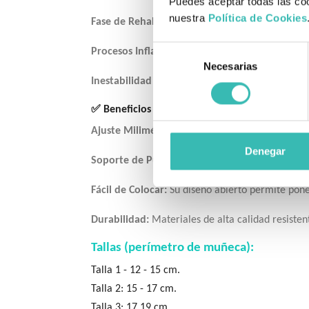
Puedes aceptar todas las coo
nuestra
Política de Cookies
Fase de Rehabilitación:
Ideal para la transición 
Selección
Procesos Inflamatorios:
Tratamiento de secuelas 
Necesarias
de
Inestabilidad Articular:
Soporte firme para artic
consentimiento
✅ Beneficios Principales
Ajuste Milimétrico:
Los cierres de velcro permi
Denegar
Soporte de Pulgar:
Controla el movimiento de la
Fácil de Colocar:
Su diseño abierto permite pone
Durabilidad:
Materiales de alta calidad resistent
Tallas (perímetro de muñeca):
Talla 1 - 12 - 15 cm.
Talla 2: 15 - 17 cm.
Talla 3: 17 19 cm.