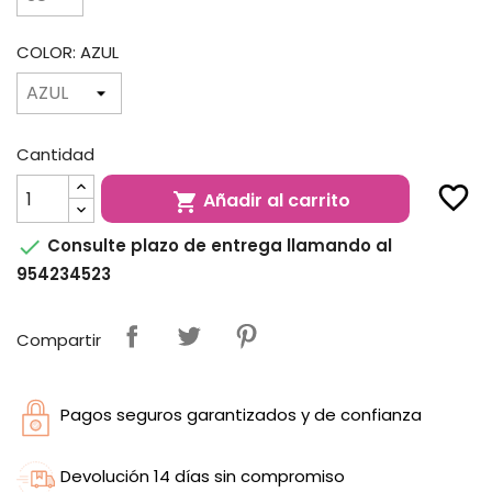
COLOR: AZUL
Cantidad
favorite_border
Añadir al carrito


Consulte plazo de entrega llamando al
954234523
Compartir
Pagos seguros garantizados y de confianza
Devolución 14 días sin compromiso