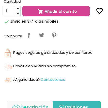
Cantidad
favorite_border
Añadir al carrito


Envío en 3-4 dias hábiles
Compartir
Pagos seguros garantizados y de confianza
Devolución 14 días sin compromiso
¿Alguna duda?
Contáctanos
Descripción
Opiniones