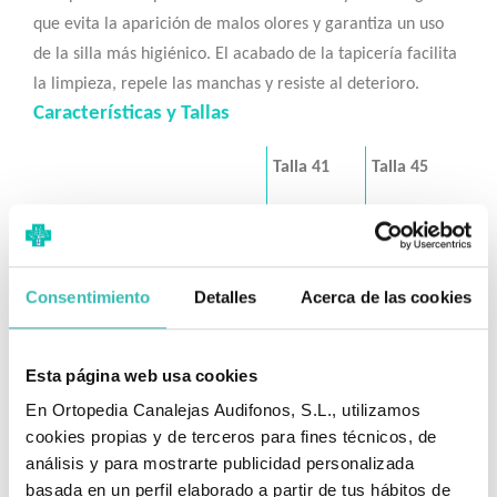
que evita la aparición de malos olores y garantiza un uso
de la silla más higiénico. El acabado de la tapicería facilita
la limpieza, repele las manchas y resiste al deterioro.
Características y Tallas
Talla 41
Talla 45
Ancho del asiento
41 cm
45 cm
Ruedas delanteras
6"
6"
Consentimiento
Detalles
Acerca de las cookies
Ruedas traseras transit
14"
14"
Esta página web usa cookies
Profundidad del asiento
42 cm
42 cm
En Ortopedia Canalejas Audifonos, S.L., utilizamos
cookies propias y de terceros para fines técnicos, de
análisis y para mostrarte publicidad personalizada
Ancho total de la silla
57 cm
62 cm
basada en un perfil elaborado a partir de tus hábitos de