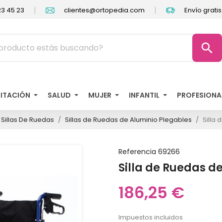
|
|
3 45 23
clientes@ortopedia.com
Envío grati
search
LITACIÓN
SALUD
MUJER
INFANTIL
PROFESIONA
Sillas De Ruedas
Sillas de Ruedas de Aluminio Plegables
Silla 
Referencia
69266
Silla de Ruedas de
186,25 €
Impuestos incluidos