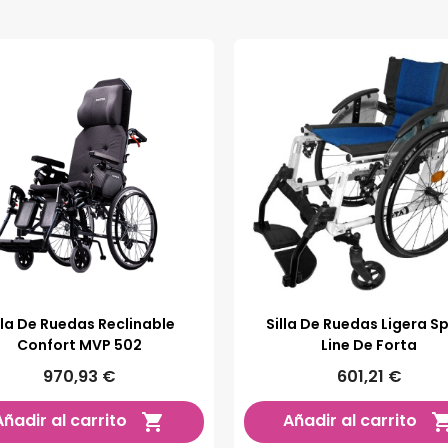
lla De Ruedas Reclinable
Silla De Ruedas Ligera S
Confort MVP 502
Line De Forta
970,93 €
601,21 €
Añadir al carrito
Añadir al carrito
