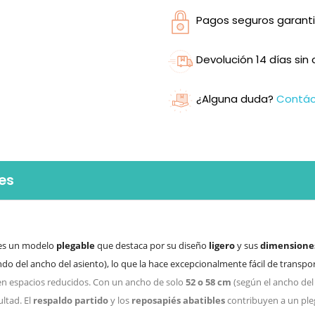
Pagos seguros garanti
Devolución 14 días si
¿Alguna duda?
Contá
es
es un modelo
plegable
que destaca por su diseño
ligero
y sus
dimensione
o del ancho del asiento), lo que la hace excepcionalmente fácil de transpo
 en espacios reducidos. Con un ancho de solo
52 o 58 cm
(según el ancho del
ultad. El
respaldo partido
y los
reposapiés abatibles
contribuyen a un pl