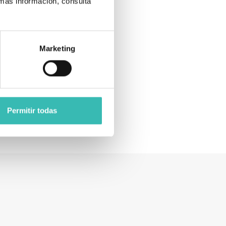
 más información, consulta
0 cm
 cm
Marketing
 cm
 cm
 kg
kg
Permitir todas