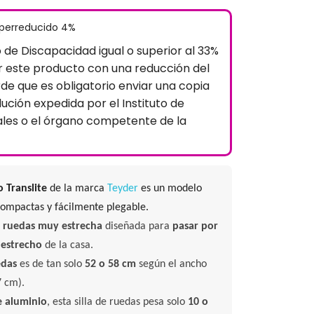
uperreducido 4%
o de Discapacidad igual o superior al 33%
 este producto con una reducción del
rde que es obligatorio enviar una copia
lución expedida por el Instituto de
ales o el órgano competente de la
o Translite
de la marca
Teyder
es un modelo
compactas y fácilmente plegable.
de ruedas muy estrecha
diseñada para
pasar por
 estrecho
de la casa.
edas
es de tan solo
52 o 58 cm
según el ancho
7 cm).
e aluminio
, esta silla de ruedas pesa solo
10 o