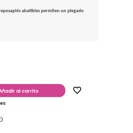
s reposapiés abatibles permiten un plegado
favorite_border
Añadir al carrito
les