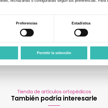
kies, rechazarlas o configurarlas según tus preferencias. Para
.
100 cm
10
91 cm
91
Preferencias
Estadística
40 cm
40
46 cm
46
115 kg
115
10 kg
13 
Permitir la selección
Tienda de artículos ortopédicos
También podría interesarle