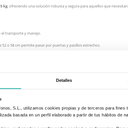
5 kg
, ofreciendo una solución robusta y segura para aquellos que necesitan 
o el transporte y manejo.
 52 o 58 cm permite pasar por puertas y pasillos estrechos.
 los reposapiés abatibles garantizan un plegado mínimo.
rificar la resistencia.
Detalles
s
43 cm
47
nos, S.L., utilizamos cookies propias y de terceros para fines t
27 cm
27
izada basada en un perfil elaborado a partir de tus hábitos de n
52 cm
58