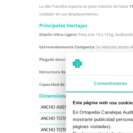
La silla Translite soporta un peso máximo de hasta
11
cuidador en sus desplazamientos.
Principales Ventajas
Diseño Ultra Ligero:
Pesa solo 10 o 13 kg, facilitand
Extremadamente Compacta:
Su reducido ancho de
Plegado Sencillo y Compacto:
El respaldo partido y
Estructura de Aluminio:
Proporciona ligereza sin sac
Consentimiento
Capacidad de Carga:
Soporta hasta 115 kg.
Dimensiones de la silla de ruedas
Esta página web usa cookie
ANCHO ASIENTO (TALLA)
En Ortopedia Canalejas Audifo
ANCHO TOTAL PLEGADO
mostrarte publicidad personal
páginas visitadas).
ANCHO TOTAL