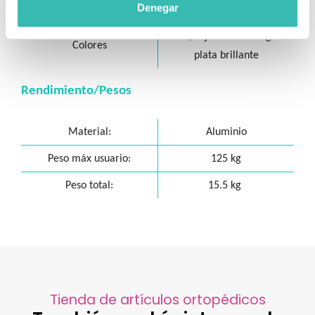
Denegar
Basculación de asiento:
No
Azul, rojo brillante o gris
Colores
plata brillante
Rendimiento/Pesos
Material:
Aluminio
Peso máx usuario:
125 kg
Peso total:
15.5 kg
Tienda de artículos ortopédicos