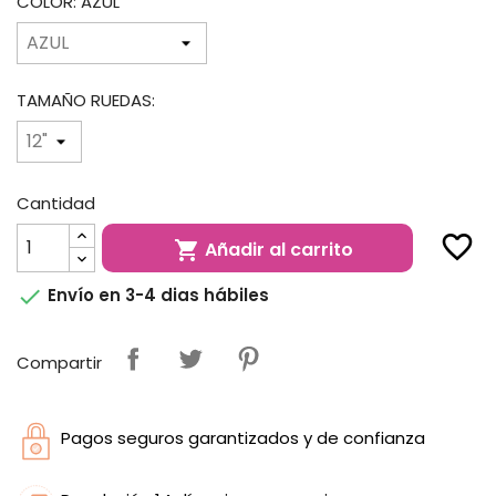
COLOR: AZUL
TAMAÑO RUEDAS:
Cantidad
favorite_border
Añadir al carrito


Envío en 3-4 dias hábiles
Compartir
Pagos seguros garantizados y de confianza