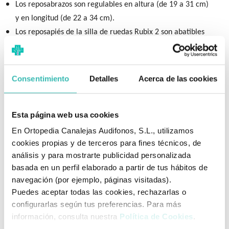
Los reposabrazos son regulables en altura (de 19 a 31 cm)
y en longitud (de 22 a 34 cm).
Los reposapiés de la silla de ruedas Rubix 2 son abatibles
hacia dentro y fuera, ajustables en ángulo (+ / - 15º)
Permite regular el centro de gravedad y la profundidad del
respaldo independientemente, así como la altura del
Consentimiento
Detalles
Acerca de las cookies
asiento.
El diseño robusto de la horquilla le permite
regular el
Esta página web usa cookies
ángulo de asiento de 0º a 6º
para conseguir la comodidad
óptima.
En Ortopedia Canalejas Audifonos, S.L., utilizamos
Crash Tested.
La silla RubiX2 ha superado con éxito las
cookies propias y de terceros para fines técnicos, de
análisis y para mostrarte publicidad personalizada
pruebas de colisión conforme a ISO 7176-19 que lo certifica
basada en un perfil elaborado a partir de tus hábitos de
como asiento seguro durante su transporte en un vehículo.
navegación (por ejemplo, páginas visitadas).
Dimensiones y Tallas
Puedes aceptar todas las cookies, rechazarlas o
configurarlas según tus preferencias. Para más
Anchura de asiento + 19 cm
información, consulta nuestra
Política de Cookies
.
Anchura total:
(ruedas 24")