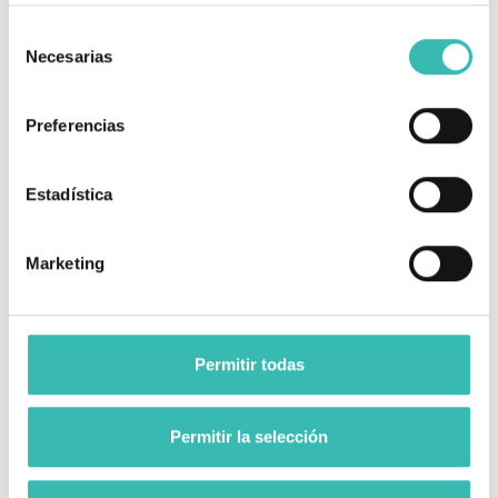
Longitud total:
77 cm mín / 140 cm máx
Selección
Necesarias
de
Altura total:
95 cm
consentimiento
Anchura plegada:
30 cm
Preferencias
38 / 40.5 / 43 / 45.5 / 48 /
Anchura de asiento (Talla):
52 cm
Estadística
41 / 43.5 / 46 / 48.5 / 51
Profundidad de asiento:
cm
Marketing
Altura de asiento:
37.5 a 53 cm
Ángulo de asiento:
0° a 6° ajustable
Permitir todas
Altura de respaldo:
41 a 46 cm ajustable
Ruedas:
24" nemáticas
Permitir la selección
Reclinación del respaldo:
Opcional