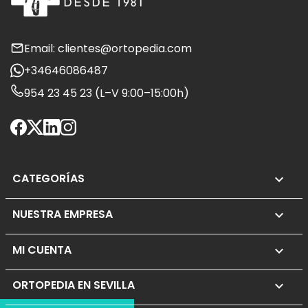
Email: clientes@ortopedia.com
+34646086487
954 23 45 23 (L–V 9:00–15:00h)
CATEGORÍAS

NUESTRA EMPRESA

MI CUENTA

ORTOPEDIA EN SEVILLA
keyboard_arrow_down