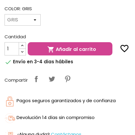
COLOR: GRIS
Cantidad
favorite_border
Añadir al carrito


Envío en 3-4 dias hábiles
Compartir
Pagos seguros garantizados y de confianza
Devolución 14 días sin compromiso
¿Alguna duda?
Contáctanos