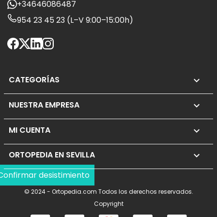
+34646086487
954 23 45 23 (L–V 9:00–15:00h)
CATEGORÍAS

NUESTRA EMPRESA

MI CUENTA

ORTOPEDIA EN SEVILLA
keyboard_arrow_down
Confirmar desistimiento
© 2024 - Ortopedia.com Todos los derechos reservados.
Copyright