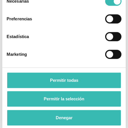
Necesarias
de
del asiento
. Esto se traduce en un soporte lumbar
consentimiento
expandido que mantiene la espalda en una posición natural
Preferencias
y cómoda, reduciendo la fatiga durante el uso prolongado.
✅ Sistema Quick Release y Ajuste Manual
Estadística
La practicidad es una de sus mayores virtudes. El sistema
de
eje extraíble
permite quitar las ruedas grandes
Marketing
rápidamente para que la silla quepa en maleteros
pequeños o espacios reducidos. Además, la silla se adapta
a cada situación sin necesidad de herramientas:
Permitir todas
Reposapiés:
Son extraíbles, regulables en 4 posiciones de
altura y abatibles tanto hacia dentro como hacia fuera.
Permitir la selección
Reposabrazos:
Pueden extraerse manualmente en
segundos, facilitando las transferencias laterales de forma
Denegar
segura.