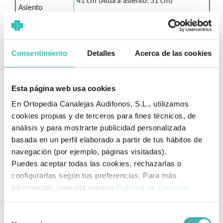
41 cm (Altura asiento: 51 cm)
Asiento
Altura 91,5 cm / Longitud 109 cm (80
Dimensiones
cm sin reposapiés)
Consentimiento
Detalles
Acerca de las cookies
Gris, negro, azul, pistacho, naranja y
Colores
malva
Esta página web usa cookies
Forta Line: Diseñada para el Confort Total del
En Ortopedia Canalejas Audifonos, S.L., utilizamos
Usuario
cookies propias y de terceros para fines técnicos, de
análisis y para mostrarte publicidad personalizada
La silla Forta Line no es solo una ayuda técnica, es un
basada en un perfil elaborado a partir de tus hábitos de
dispositivo diseñado en España bajo los más altos
navegación (por ejemplo, páginas visitadas).
estándares de ergonomía, pensado para mejorar la calidad
Puedes aceptar todas las cookies, rechazarlas o
de vida tanto del usuario como de su acompañante.
configurarlas según tus preferencias. Para más
información, consulta nuestra
Política de Cookies
.
✅ Ergonomía de Vanguardia
A diferencia de otros modelos, la estructura de la Forta
Selección
Line permite al usuario aprovechar
toda la profundidad