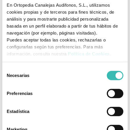
En Ortopedia Canalejas Audifonos, S.L., utilizamos
Longitud total
160 cm
cookies propias y de terceros para fines técnicos, de
análisis y para mostrarte publicidad personalizada
Alto total
138,5 - 144 cm
basada en un perfil elaborado a partir de tus hábitos de
Dimensiones del
navegación (por ejemplo, páginas visitadas).
48,5 x 49 cm
asiento
Puedes aceptar todas las cookies, rechazarlas o
configurarlas según tus preferencias. Para más
Pendiente máxima
12º
información, consulta nuestra
Política de Cookies
.
Ruedas neumáticas
35 cm x 10 cm
Selección
Baterías
2 x 12 V / 120 Ah
Necesarias
de
Velocidad máxima
15 Km/h
consentimiento
Preferencias
Autonomía
54 Km
Motor
1650 W
Estadística
Peso total
92 Kg
Peso máximo del
Marketing