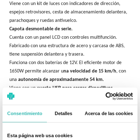
Viene con un kit de luces con indicadores de dirección,
espejos retrovisores, cesta de almacenamiento delantera,
parachoques y ruedas antivuelco.
Capota desmontable de serie.
Cuenta con un panel LCD con controles multifunción.
Fabricado con una estructura de acero y carcasa de ABS,
tiene suspensión delantera y trasera.
Funciona con dos baterías de 12V. El eficiente motor de
1650W permite alcanzar u
na velocidad de 15 km/h
, con
una
autonomía de aproximadamente 54 km.
Viene con un p
uerto USB para cargar dispositivos.
Pendiente máxima estimada que se puede superar 12° -
21%.
Consentimiento
Detalles
Acerca de las cookies
Obstáculo máximo 12 cm
Ficha técnica
Esta página web usa cookies
Ancho total
82 cm