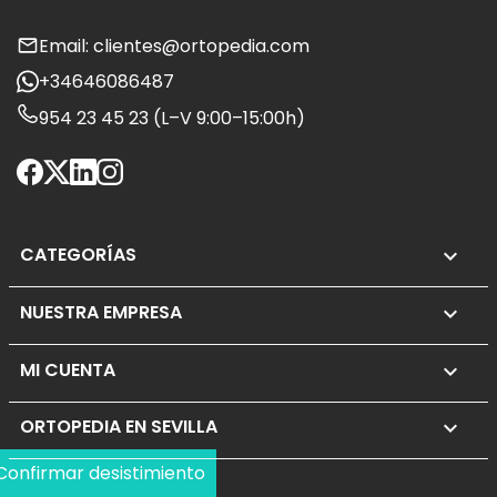
Email: clientes@ortopedia.com
+34646086487
954 23 45 23 (L–V 9:00–15:00h)
CATEGORÍAS

NUESTRA EMPRESA

MI CUENTA

ORTOPEDIA EN SEVILLA
keyboard_arrow_down
Confirmar desistimiento