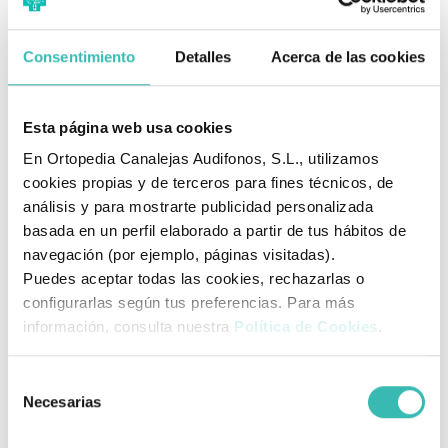
RUEDAS TRASERAS -
Ø 100 mm / Ø 600 mm
MACIZAS
Consentimiento
Detalles
Acerca de las cookies
ANCHURA RESPALDO
460 mm
PROFUNDIDAD DE ASIENTO
440 mm
Esta página web usa cookies
ALTURA DEL ASIENTO AL
En Ortopedia Canalejas Audifonos, S.L., utilizamos
520 - 620 mm
cookies propias y de terceros para fines técnicos, de
SUELO
análisis y para mostrarte publicidad personalizada
ALTURA RESPALDO
430 mm
basada en un perfil elaborado a partir de tus hábitos de
navegación (por ejemplo, páginas visitadas).
LONGITUD TOTAL
960 mm
Puedes aceptar todas las cookies, rechazarlas o
ALTURA TOTAL
960 mm
configurarlas según tus preferencias. Para más
información, consulta nuestra
Política de Cookies
.
ANCHURA TOTAL
570 mm
ALTURA
Selección
DEL REPOSABRAZOS AL
210 mm
Necesarias
de
ASIENTO
consentimiento