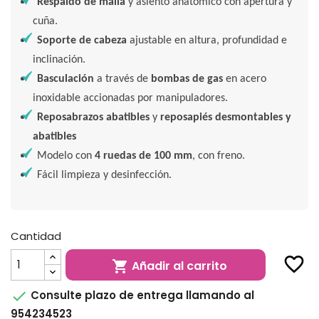
Respaldo de malla
y asiento anatómico con apertura y
cuña.
Soporte de cabeza
ajustable en altura, profundidad e
inclinación.
Basculación
a través de
bombas de gas
en acero
inoxidable accionadas por manipuladores.
Reposabrazos abatibles
y
reposapiés
desmontables y
abatibles
Modelo con
4 ruedas de 100 mm
, con freno.
Fácil limpieza y desinfección.
Cantidad
favorite_border
Añadir al carrito


Consulte plazo de entrega llamando al
954234523