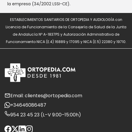
la empresa (34/2002 LSSI-CE).
ESTABLECIMIENTOS SANITARIOS DE ORTOPEDIA Y AUDIOLOGÍA con
Licencia de Funcionamiento de la Consejería de Salud de la Junta
de Andalucía Nº A-1837PS y Autorización Administrativa de
Funcionamiento NICA (E.4) 16889 y 17095 y NICA (E.5) 22380 y 19710.
Email: clientes@ortopedia.com
+34646086487
954 23 45 23 (L–V 9:00–15:00h)