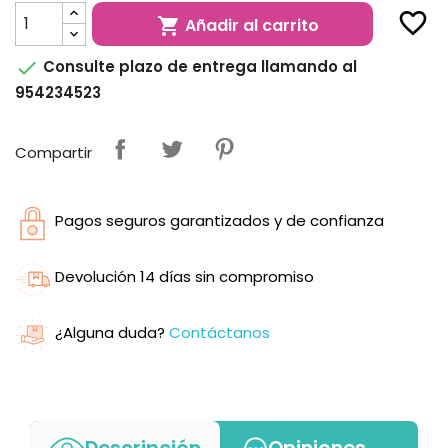
favorite_border
Añadir al carrito


Consulte plazo de entrega llamando al
954234523
Compartir
Pagos seguros garantizados y de confianza
Devolución 14 días sin compromiso
¿Alguna duda?
Contáctanos