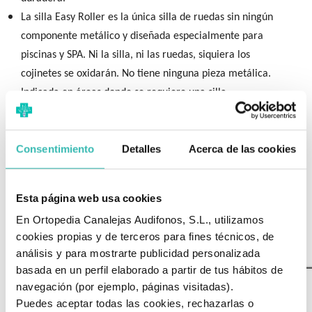
La silla Easy Roller es la única silla de ruedas sin ningún
componente metálico y diseñada especialmente para
piscinas y SPA. Ni la silla, ni las ruedas, siquiera los
cojinetes se oxidarán. No tiene ninguna pieza metálica.
Indicada en áreas donde se requiere una silla
extremadamente fuerte y duradera.
Ni flota ni desestabiliza al usuario
Consentimiento
Detalles
Acerca de las cookies
El chasis de la silla viene equipado con unos ori­ficios que
permiten que la misma se llene rápidamente de agua
cuando se sumerge: de esta manera ni ‑flota ni
Esta página web usa cookies
desestabiliza al usuario. Estos mismos ori­ficios de desagüe,
En Ortopedia Canalejas Audifonos, S.L., utilizamos
vaciarán automáticamente la silla al salir del agua.
cookies propias y de terceros para fines técnicos, de
La versión acuática incluye un lastre para sumergirse
análisis y para mostrarte publicidad personalizada
basada en un perfil elaborado a partir de tus hábitos de
navegación (por ejemplo, páginas visitadas).
Puedes aceptar todas las cookies, rechazarlas o