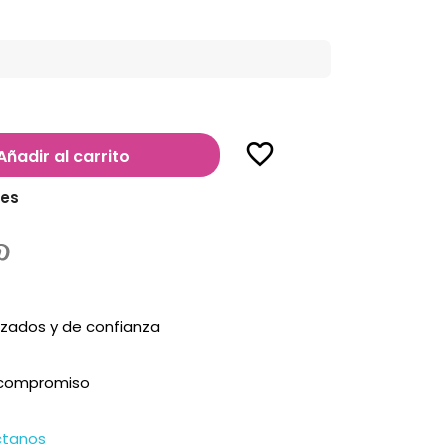
favorite_border
Añadir al carrito
les
zados y de confianza
n compromiso
ctanos