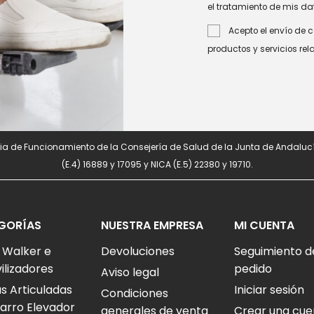
el tratamiento de mis da
Acepto el envío de 
productos y servicios re
a de Funcionamiento de la Consejería de Salud de la Junta de Andalucí
(E.4) 16889 y 17095 y NICA (E.5) 22380 y 19710.
GORÍAS
NUESTRA EMPRESA
MI CUENTA
 Walker e
Devoluciones
Seguimiento d
ilizadores
pedido
Aviso legal
 Articuladas
Iniciar sesión
Condiciones
arro Elevador
generales de venta
Crear una cue