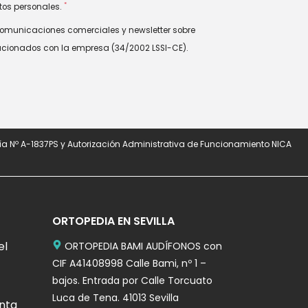
*
tos personales.
comunicaciones comerciales y newsletter sobre
lacionados con la empresa (34/2002 LSSI-CE).
a Nº A-1837PS y Autorización Administrativa de Funcionamiento NICA
ORTOPEDIA EN SEVILLA
el
ORTOPEDIA BAMI AUDÍFONOS con
CIF A41408998 Calle Bami, nº 1 –
bajos. Entrada por Calle Torcuato
Luca de Tena. 41013 Sevilla
nta