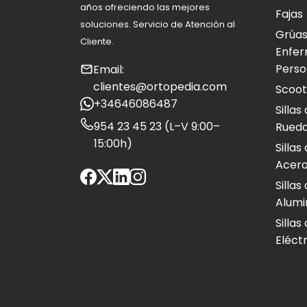
años ofreciendo las mejores
Fajas
soluciones. Servicio de Atención al
Grúas
Cliente.
Enfer
Perso
Email:
clientes@ortopedia.com
Scoot
+34646086487
Silla
954 23 45 23 (L–V 9:00–
Rued
15:00h)
Silla
Acero
Silla
Alumi
Silla
Eléct