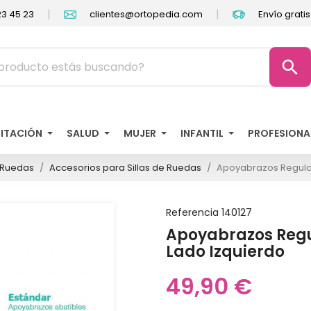
|
|
3 45 23
clientes@ortopedia.com
Envío grati
search
LITACIÓN
SALUD
MUJER
INFANTIL
PROFESIONA
e Ruedas
Accesorios para Sillas de Ruedas
Apoyabrazos Regulabl
Referencia
140127
Apoyabrazos Regula
Lado Izquierdo
49,90 €