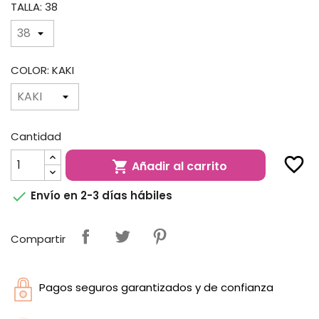
TALLA: 38
COLOR: KAKI
Cantidad
favorite_border
Añadir al carrito


Envío en 2-3 días hábiles
Compartir
Pagos seguros garantizados y de confianza