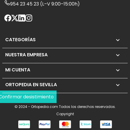
954 23 45 23 (L–V 9:00–15:00h)
CATEGORÍAS

NUESTRA EMPRESA

MI CUENTA

ORTOPEDIA EN SEVILLA
keyboard_arrow_down
Confirmar desistimiento
© 2024 - Ortopedia.com Todos los derechos reservados.
Copyright