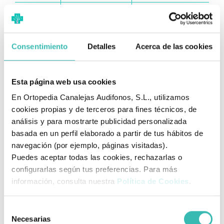
36
23.2
23.35
37
23.8
23.75
Consentimiento
Detalles
Acerca de las cookies
38
24.5
24.15
39
25.1
24.55
Esta página web usa cookies
40
25.7
25
En Ortopedia Canalejas Audifonos, S.L., utilizamos
41
26.3
25.85
cookies propias y de terceros para fines técnicos, de
análisis y para mostrarte publicidad personalizada
42
27
26.3
basada en un perfil elaborado a partir de tus hábitos de
¿Cómo saber mi talla (largo)
navegación (por ejemplo, páginas visitadas).
adecuada?
Puedes aceptar todas las cookies, rechazarlas o
configurarlas según tus preferencias. Para más
Opción 1
información, consulta nuestra
Política de Cookies
.
Si ya tiene una plantilla, tome las medidas de longitud de
acuerdo a la ilustración y verifique la talla en la tabla.
Selección
Necesarias
de