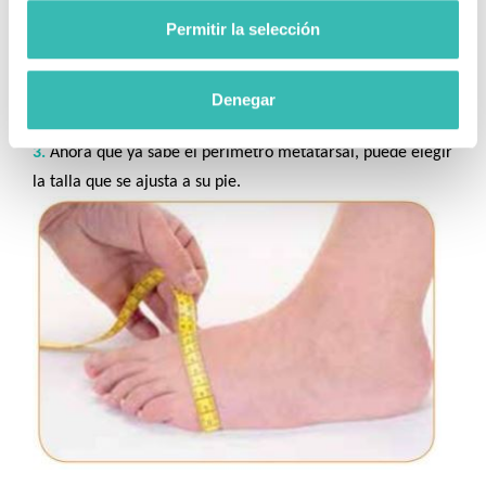
Permitir la selección
1.
El peso del cuerpo debe distribuirse uniformemente en
ambos pies.
2.
Coloque la cinta métrica en la parte más ancha del
Denegar
perímetro metatarsal según se representa en la foto.
3.
Ahora que ya sabe el perímetro metatarsal, puede elegir
la talla que se ajusta a su pie.