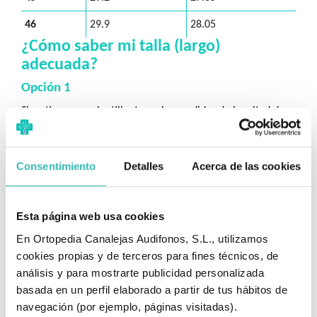
46
29.9
28.05
¿Cómo saber mi talla (largo)
adecuada?
Opción 1
Si ya tiene una plantilla, tome las medidas de longitud de
acuerdo a la ilustración y verifique la talla en la tabla.
Consentimiento
Detalles
Acerca de las cookies
Esta página web usa cookies
En Ortopedia Canalejas Audifonos, S.L., utilizamos
cookies propias y de terceros para fines técnicos, de
Opción 2
análisis y para mostrarte publicidad personalizada
basada en un perfil elaborado a partir de tus hábitos de
1.
Pon una hoja de papel al suelo, pegada a la pared.
navegación (por ejemplo, páginas visitadas).
2
. Si vas a usar calcetines ponte los que vas a usar.