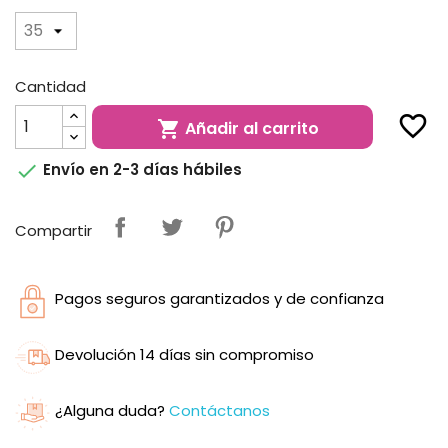
Cantidad
favorite_border
Añadir al carrito


Envío en 2-3 días hábiles
Compartir
Pagos seguros garantizados y de confianza
Devolución 14 días sin compromiso
¿Alguna duda?
Contáctanos