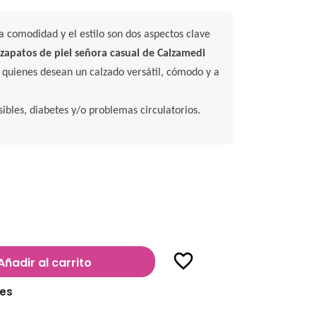
a comodidad y el estilo son dos aspectos clave
s
zapatos de piel señora casual de Calzamedi
a quienes desean un calzado versátil, cómodo y a
ibles, diabetes y/o problemas circulatorios.
favorite_border
Añadir al carrito
les