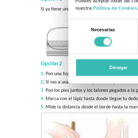
Puedes aceptar todas las coo
nuestra
Política de Cookies
Si ya tiene una plantilla, tome las medidas de lon
Selección
Necesarias
de
consentimiento
Opción 2
Denegar
1.
Pon una hoja de papel al suelo, pegada a la p
2
. Si vas a usar calcetines ponte los que vas a usa
3.
Pon los pies juntos y los talones pegados a la 
4.
Marca con el lápiz hasta donde llegue tu dedo
5.
Mide la distancia desde el borde hasta la ma