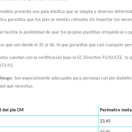
modelo presenta una pala elástica que se adapta a diversas deformid
tica garantiza que tus pies se sientan cómodos sin importar tus neces
que facilita la posibilidad de usar tus propias plantillas ortopédicas
las que van desde el 35 al 46, lo que garantiza que casi cualquier pe
atos cuentan con la certificación bajo la EC Directive 93/42/CEE, lo 
673 P.S.
Riesgo:
Son especialmente adecuados para personas con pie diabético
dad que necesitas.
d del pie CM
Perímetro meta
23.45