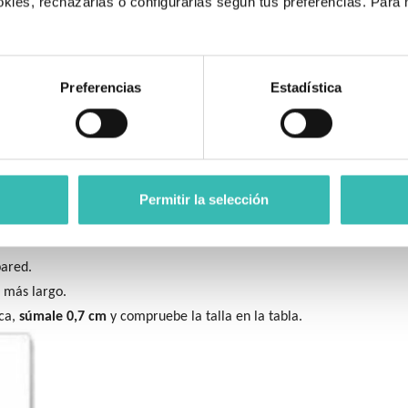
kies, rechazarlas o configurarlas según tus preferencias. Para
.
gitud de acuerdo a la ilustración y verifique la talla en la tabla.
Preferencias
Estadística
Permitir la selección
ared.
r.
pared.
 más largo.
rca,
súmale 0,7 cm
y compruebe la talla en la tabla.