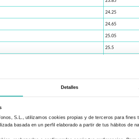
23.85
24.25
24.65
25.05
25.5
25.9
26.35
26.8
Detalles
27.2
27.65
s
nos, S.L., utilizamos cookies propias y de terceros para fines t
28.05
izada basada en un perfil elaborado a partir de tus hábitos de n
decuada?