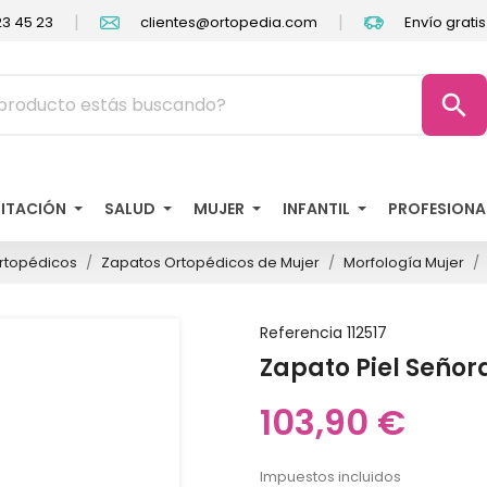
|
|
3 45 23
clientes@ortopedia.com
Envío grati
search
LITACIÓN
SALUD
MUJER
INFANTIL
PROFESIONA
rtopédicos
Zapatos Ortopédicos de Mujer
Morfología Mujer
Referencia
112517
Zapato Piel Señor
103,90 €
Impuestos incluidos