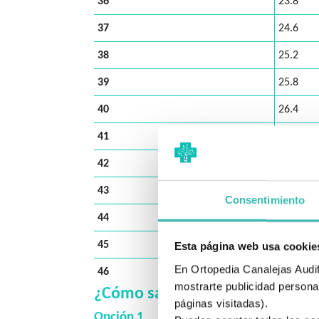
36
23.8
37
24.6
38
25.2
39
25.8
40
26.4
41
27.1
42
27.8
43
28.4
Consentimiento
44
29
45
29.6
Esta página web usa cookie
En Ortopedia Canalejas Audifo
46
30.2
mostrarte publicidad personal
¿Cómo saber mi talla (largo) a
páginas visitadas).
Opción 1