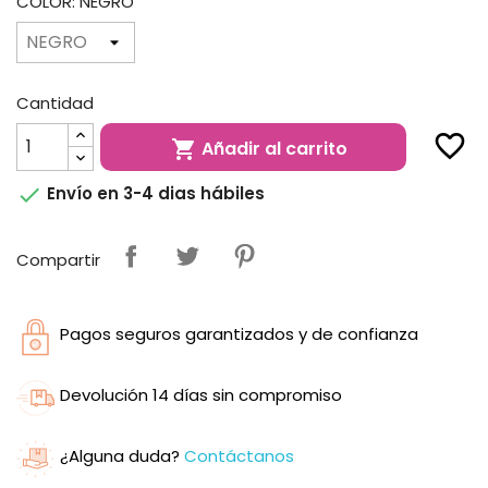
COLOR: NEGRO
Cantidad
favorite_border
Añadir al carrito


Envío en 3-4 dias hábiles
Compartir
Pagos seguros garantizados y de confianza
Devolución 14 días sin compromiso
¿Alguna duda?
Contáctanos