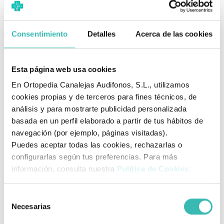
EU
UK
Pie (CM)
36
3
22.9
Consentimiento
Detalles
Acerca de las cookies
37
4
23.5
38
5
24.1
Esta página web usa cookies
39
5.5
24.7
En Ortopedia Canalejas Audifonos, S.L., utilizamos
cookies propias y de terceros para fines técnicos, de
40
6.5
25.4
análisis y para mostrarte publicidad personalizada
basada en un perfil elaborado a partir de tus hábitos de
41
7
26.0
navegación (por ejemplo, páginas visitadas).
42
8
26.6
Puedes aceptar todas las cookies, rechazarlas o
¿Cómo saber mi talla (largo) adecuada?
configurarlas según tus preferencias. Para más
información, consulta nuestra
Política de Cookies
.
Opción 1
Si ya tiene una plantilla, tome las medidas de longitud de
Selección
acuerdo a la ilustración y verifique la talla en la tabla.
Necesarias
de
consentimiento