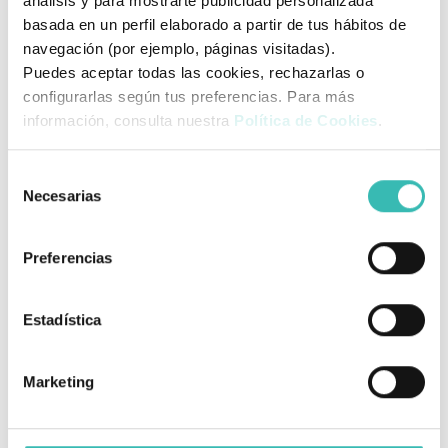
análisis y para mostrarte publicidad personalizada
basada en un perfil elaborado a partir de tus hábitos de
navegación (por ejemplo, páginas visitadas).
Puedes aceptar todas las cookies, rechazarlas o
configurarlas según tus preferencias. Para más
información, consulta nuestra
Política de Cookies
.
¿Como medir el perímetro
metatarsal?
Selección
Necesarias
de
1.
El peso del cuerpo debe distribuirse uniformemente en
consentimiento
ambos pies.
Preferencias
2.
Coloque la cinta métrica en la parte más ancha del
perímetro metatarsal según se representa en la foto.
3.
Ahora que ya sabe el perímetro metatarsal, puede elegir
Estadística
la talla que se ajusta a su pie.
Marketing