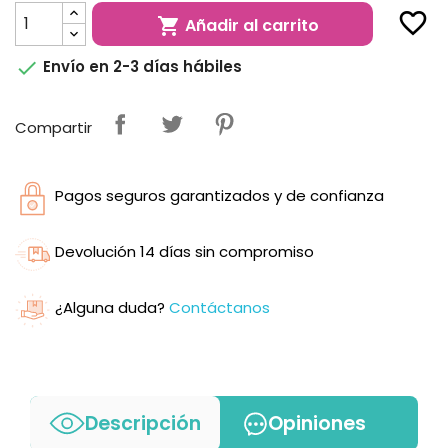
favorite_border
Añadir al carrito


Envío en 2-3 días hábiles
Compartir
Pagos seguros garantizados y de confianza
Devolución 14 días sin compromiso
¿Alguna duda?
Contáctanos
Descripción
Opiniones