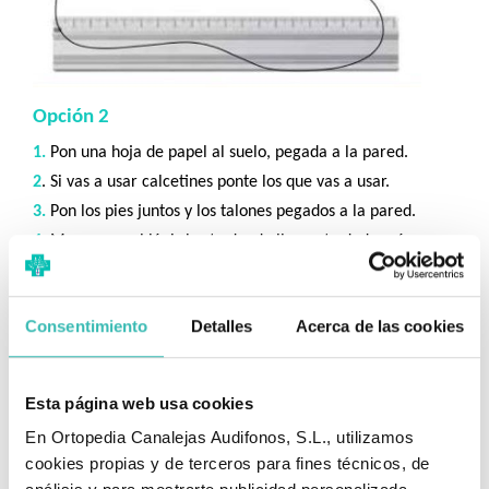
Opción 2
1.
Pon una hoja de papel al suelo, pegada a la pared.
2
. Si vas a usar calcetines ponte los que vas a usar.
3.
Pon los pies juntos y los talones pegados a la pared.
4.
Marca con el lápiz hasta donde llegue tu dedo más
largo.
5.
Mide la distancia desde el borde hasta la marca,
súmale
Consentimiento
Detalles
Acerca de las cookies
0,7 cm
y compruebe la talla en la tabla.
Esta página web usa cookies
En Ortopedia Canalejas Audifonos, S.L., utilizamos
cookies propias y de terceros para fines técnicos, de