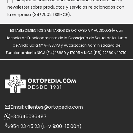
newsletter sobre productos y servicios relacionados con
la empresa (34/2002 LSSI-CE).
ESTABLECIMIENTOS SANITARIOS DE ORTOPEDIA Y AUDIOLOGÍA con
Licencia de Funcionamiento de la Consejería de Salud de la Junta
de Andalucía Nº A-1837PS y Autorización Administrativa de
Funcionamiento NICA (E.4) 16889 y 17095 y NICA (E.5) 22380 y 19710.
Email: clientes@ortopedia.com
+34646086487
954 23 45 23 (L–V 9:00–15:00h)