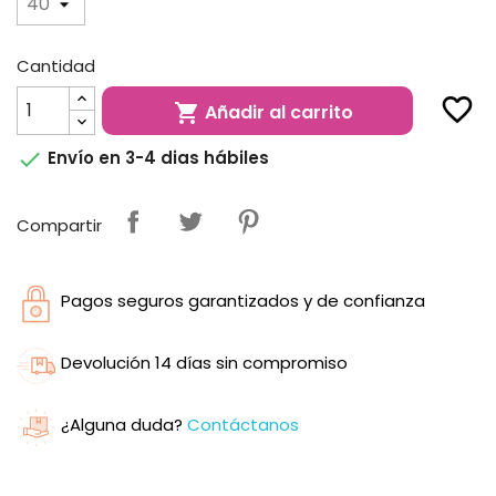
Cantidad
favorite_border
Añadir al carrito


Envío en 3-4 dias hábiles
Compartir
Pagos seguros garantizados y de confianza
Devolución 14 días sin compromiso
¿Alguna duda?
Contáctanos