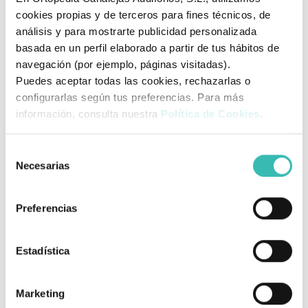
cookies propias y de terceros para fines técnicos, de
Si ya tiene una plantilla, tome las medidas de longitud de
análisis y para mostrarte publicidad personalizada
acuerdo a la ilustración y verifique la talla en la tabla.
basada en un perfil elaborado a partir de tus hábitos de
navegación (por ejemplo, páginas visitadas).
Puedes aceptar todas las cookies, rechazarlas o
configurarlas según tus preferencias. Para más
información, consulta nuestra
Política de Cookies
.
Selección
Opción 2
Necesarias
de
1.
Pon una hoja de papel al suelo, pegada a la pared.
consentimiento
2
. Si vas a usar calcetines ponte los que vas a usar.
Preferencias
3.
Pon los pies juntos y los talones pegados a la pared.
4.
Marca con el lápiz hasta donde llegue tu dedo más
Estadística
largo.
5.
Mide la distancia desde el borde hasta la marca,
súmale
0,7 cm
y compruebe la talla en la tabla.
Marketing