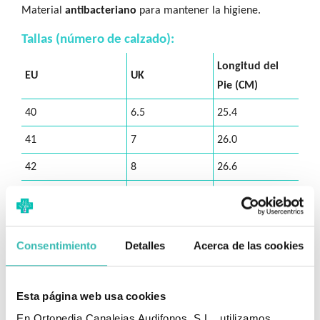
Material
antibacteriano
para mantener la higiene.
Tallas (número de calzado):
Longitud del
EU
UK
Pie (CM)
40
6.5
25.4
41
7
26.0
42
8
26.6
43
8.5
27.2
44
9.5
27.9
Consentimiento
Detalles
Acerca de las cookies
45
10.5
28.5
46
11
29.1
Esta página web usa cookies
¿Cómo saber mi talla (largo) adecuada?
En Ortopedia Canalejas Audifonos, S.L., utilizamos
Opción 1