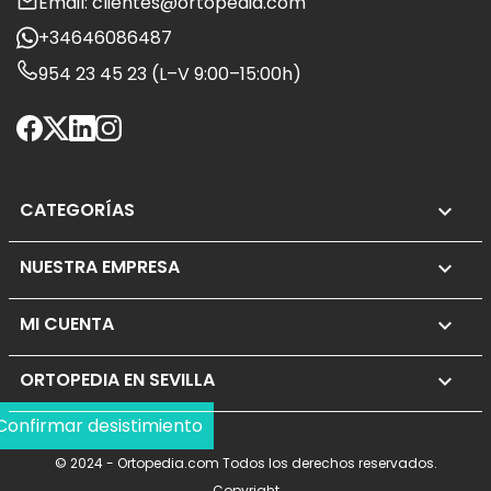
Email: clientes@ortopedia.com
+34646086487
954 23 45 23 (L–V 9:00–15:00h)
CATEGORÍAS

NUESTRA EMPRESA

MI CUENTA

ORTOPEDIA EN SEVILLA
keyboard_arrow_down
Confirmar desistimiento
© 2024 - Ortopedia.com Todos los derechos reservados.
Copyright