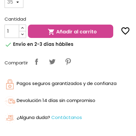
Cantidad
favorite_border
Añadir al carrito


Envío en 2-3 días hábiles
Compartir
Pagos seguros garantizados y de confianza
Devolución 14 días sin compromiso
¿Alguna duda?
Contáctanos