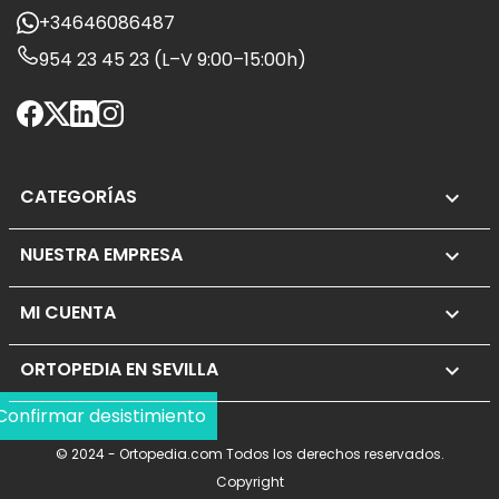
+34646086487
954 23 45 23 (L–V 9:00–15:00h)
CATEGORÍAS

NUESTRA EMPRESA

MI CUENTA

ORTOPEDIA EN SEVILLA
keyboard_arrow_down
Confirmar desistimiento
© 2024 - Ortopedia.com Todos los derechos reservados.
Copyright