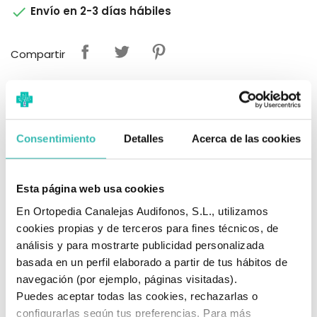

Envío en 2-3 días hábiles
Compartir
Pagos seguros garantizados y de confianza
Consentimiento
Detalles
Acerca de las cookies
Devolución 14 días sin compromiso
¿Alguna duda?
Contáctanos
Esta página web usa cookies
En Ortopedia Canalejas Audifonos, S.L., utilizamos
cookies propias y de terceros para fines técnicos, de
análisis y para mostrarte publicidad personalizada
Descripción
Opiniones
basada en un perfil elaborado a partir de tus hábitos de
navegación (por ejemplo, páginas visitadas).
Puedes aceptar todas las cookies, rechazarlas o
Las Ventosas para Protesis DMV Esclerar permiten
configurarlas según tus preferencias. Para más