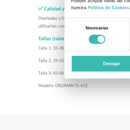
Puedes aceptar todas las coo
nuestra
Política de Cookies
✅ Calidad y Confort Duradero
Diseñadas y fabricadas íntegramente en España, 
Selección
utilizarlas con calzado deportivo, de vestir o la
Necesarias
de
consentimiento
Tallas (número de calzado):
Talla 1: 35-38
Talla 2: 39-42
Denegar
Talla 3: 43-46
Modelo: ORLIMAN TL-612