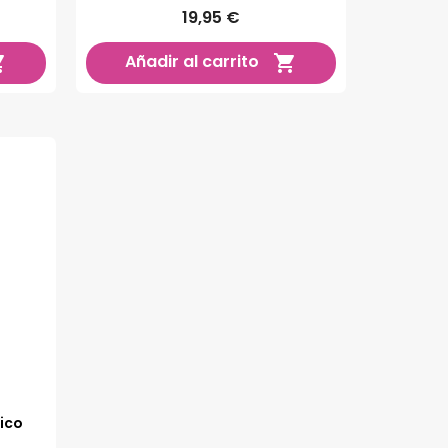
19,95 €
Añadir al carrito


ico