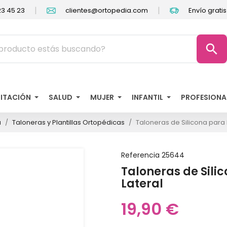
|
|
3 45 23
clientes@ortopedia.com
Envío grati
search
LITACIÓN
SALUD
MUJER
INFANTIL
PROFESIONA
a
Taloneras y Plantillas Ortopédicas
Taloneras de Silicona para 
Referencia
25644
Taloneras de Sili
Lateral
19,90 €