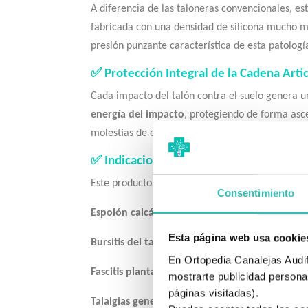
A diferencia de las taloneras convencionales, e
fabricada con una densidad de silicona mucho má
presión punzante característica de esta patologí
✅ Protección Integral de la Cadena Arti
Cada impacto del talón contra el suelo genera una
energía del impacto
, protegiendo de forma ascen
molestias de espalda relacionadas con una mala
✅ Indicaciones Profilácticas
Este producto está especialmente indicado para u
Consentimiento
Espolón calcáneo lateralizado:
Desvía la presió
Esta página web usa cookie
Bursitis del talón:
Reduce la inflamación de las b
En Ortopedia Canalejas Audifo
Fascitis plantar:
Alivia la tensión en la fascia al
mostrarte publicidad personal
páginas visitadas).
Talalgias generales:
Dolor inespecífico derivado 