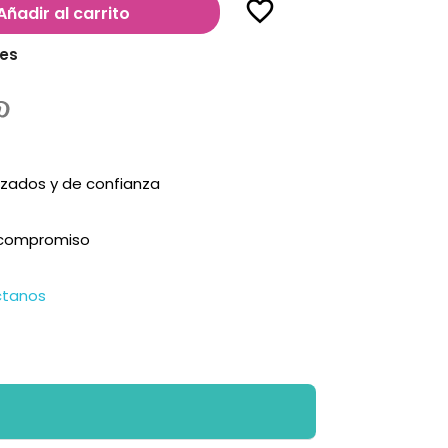
favorite_border
Añadir al carrito
les
zados y de confianza
n compromiso
ctanos