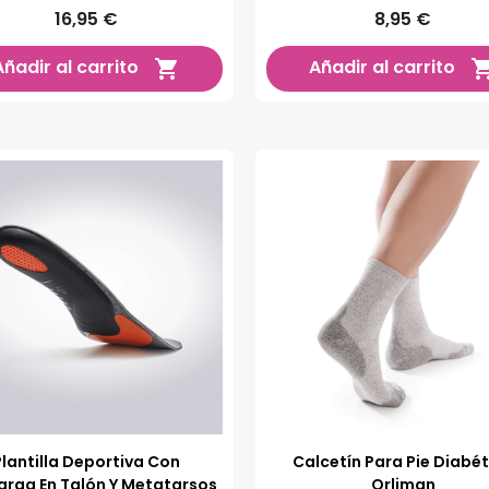
Central
16,95 €
8,95 €
Añadir al carrito
Añadir al carrito

Plantilla Deportiva Con
Calcetín Para Pie Diabét
rga En Talón Y Metatarsos
Orliman