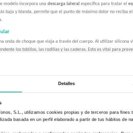
ste modelo incorpora una
descarga lateral
específica para tratar el
es
s baja y blanda, permite que el punto de máximo dolor no reciba el 
a.
cular
 onda de choque que viaja a través del cuerpo. Al utilizar silicona v
dente los tobillos, las rodillas y las caderas. Esto es vital para preve
 pisada.
so profiláctico en:
Detalles
n del crecimiento óseo.
s
olsas sinoviales por roce.
nos, S.L., utilizamos cookies propias y de terceros para fines t
 elevar ligeramente el talón.
izada basada en un perfil elaborado a partir de tus hábitos de n
de largas jornadas de pie.