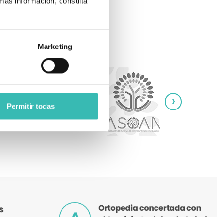
 más información, consulta
Marketing
›
Permitir todas