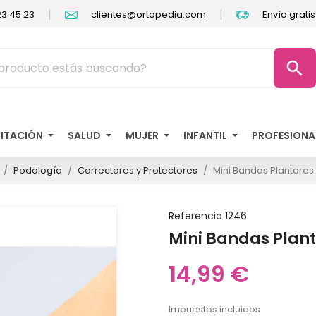
|
|
3 45 23
clientes@ortopedia.com
Envío grati
search
LITACIÓN
SALUD
MUJER
INFANTIL
PROFESIONA
Podología
Correctores y Protectores
Mini Bandas Plantares
Referencia
1246
Mini Bandas Plant
14,99 €
Impuestos incluidos