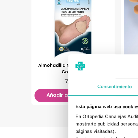
Almohadilla Metatarsal De Gel
Almo
Con Anillo
7,95 €
Consentimiento
Añadir al carrito

Esta página web usa cookie
En Ortopedia Canalejas Audifo
mostrarte publicidad personal
páginas visitadas).