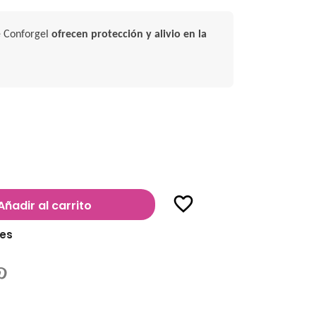
e Conforgel
ofrecen protección y alivio en la
favorite_border
Añadir al carrito
les