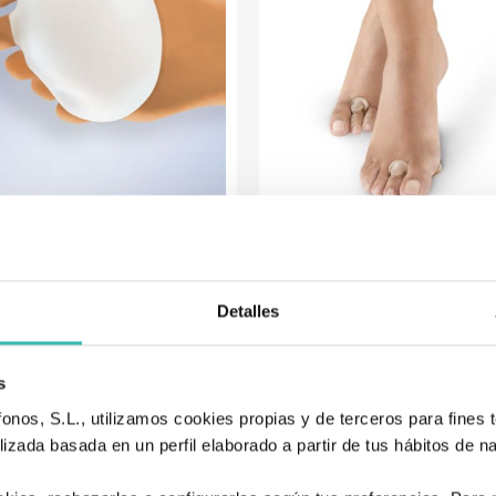
hadilla Metatarsal De Gel
Almohadillas Metatarsal
Puro
Gel Y Tejido
13,60 €
13,95 €
Detalles
Añadir al carrito
Añadir al carrito

s
nos, S.L., utilizamos cookies propias y de terceros para fines t
izada basada en un perfil elaborado a partir de tus hábitos de n