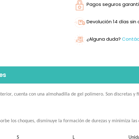
Pagos seguros garanti
Devolución 14 días si
¿Alguna duda?
Contá
es
nterior, cuenta con una almohadilla de gel polímero. Son discretas y f
sorbe los choques, disminuye la formación de durezas y minimiza las 
S
L
Unid