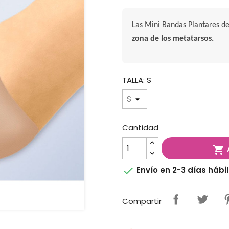
Las Mini Bandas Plantares d
zona de los metatarsos.
TALLA: S
Cantidad


Envío en 2-3 días hábi
Compartir