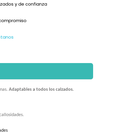
zados y de confianza
n compromiso
ctanos
inas.
Adaptables a todos los calzados.
callosidades.
ades