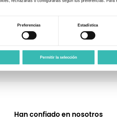
kies, rechazarlas o configurarlas según tus preferencias. Para
.
Preferencias
Estadística
Faja Corta StarBrace Dynamic | Ajuste Con
Poleas
124,00 €
Añadir al carrito

Permitir la selección
Han confiado en nosotros