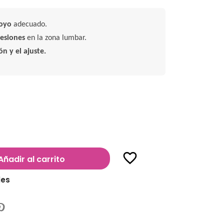
oyo
adecuado.
lesiones
en la zona lumbar.
n y el ajuste.
favorite_border
Añadir al carrito
les