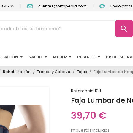
|
|
3 45 23
clientes@ortopedia.com
Envío grati
search
LITACIÓN
SALUD
MUJER
INFANTIL
PROFESIONA
Rehabilitación
Tronco y Cabeza
Fajas
Faja Lumbar de Neo
Referencia
1011
Faja Lumbar de 
39,70 €
Impuestos incluidos