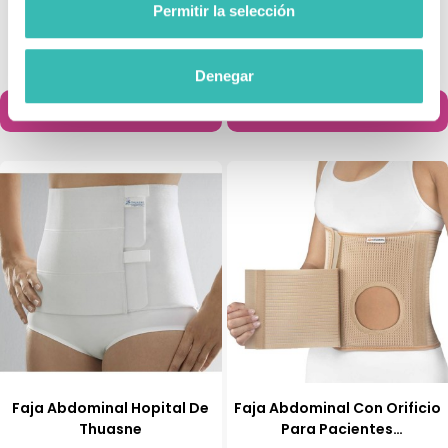
Permitir la selección
Espaldera Transpirable |
Faja Dorsolumbar Lumbitec
Correctora Postural
Con Cierre Velcro
26,90 €
69,80 €
Denegar
Añadir al carrito
Añadir al carrito


Faja Abdominal Hopital De
Faja Abdominal Con Orificio
Thuasne
Para Pacientes