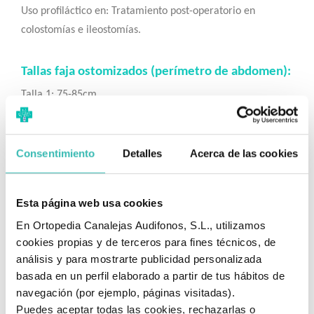
Uso profiláctico en: Tratamiento post-operatorio en
colostomías e ileostomías.
Tallas faja ostomizados (perímetro de abdomen):
Talla 1: 75-85cm.
Talla2: 85-95 cm.
Consentimiento
Detalles
Acerca de las cookies
Talla 3: 95-105 cm.
Talla 4: 105-120 cm.
Esta página web usa cookies
En Ortopedia Canalejas Audifonos, S.L., utilizamos
cookies propias y de terceros para fines técnicos, de
análisis y para mostrarte publicidad personalizada
Modelo: Orliman COL-160
basada en un perfil elaborado a partir de tus hábitos de
navegación (por ejemplo, páginas visitadas).
Puedes aceptar todas las cookies, rechazarlas o