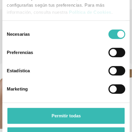
configurarlas según tus preferencias. Para más
información, consulta nuestra
Política de Cookies
.
Selección
Tienda de artículos ortopédicos
Necesarias
de
También podría interesarle
consentimiento
Preferencias
Estadística
Marketing
Permitir todas