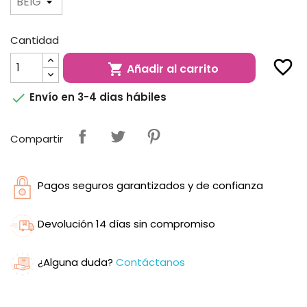
Cantidad
favorite_border
Añadir al carrito


Envío en 3-4 dias hábiles
Compartir
Pagos seguros garantizados y de confianza
Devolución 14 días sin compromiso
¿Alguna duda?
Contáctanos