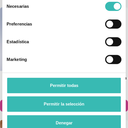
Selección
Necesarias
de
consentimiento
Preferencias
Estadística
Marketing
Faja Semirrígida Corta Con
Faja Sacrolumbar Lumbitron
Cierre De Velcro
Forte
Permitir todas
64,00 €
35,95 €
Permitir la selección
Añadir al carrito
Añadir al carrito


Denegar