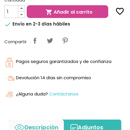
favorite_border
Añadir al carrito


Envío en 2-3 días hábiles
Compartir
Pagos seguros garantizados y de confianza
Devolución 14 días sin compromiso
¿Alguna duda?
Contáctanos
Descripción
Adjuntos