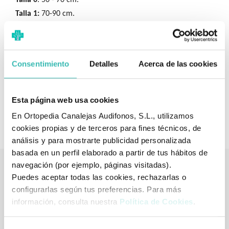
Talla 1:
70-90 cm.
Talla 2:
90-110 cm.
Talla 3:
110-130 cm.
Consentimiento
Detalles
Acerca de las cookies
Esta página web usa cookies
Modelo: Orliman BE-245
En Ortopedia Canalejas Audifonos, S.L., utilizamos
cookies propias y de terceros para fines técnicos, de
análisis y para mostrarte publicidad personalizada
basada en un perfil elaborado a partir de tus hábitos de
navegación (por ejemplo, páginas visitadas).
Puedes aceptar todas las cookies, rechazarlas o
Tienda de artículos ortopédicos
configurarlas según tus preferencias. Para más
También podría interesarle
información, consulta nuestra
Política de Cookies
.