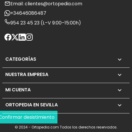
Email: clientes@ortopedia.com
+34646086487
954 23 45 23 (L–V 9:00–15:00h)
CATEGORÍAS

NUESTRA EMPRESA

MI CUENTA

ORTOPEDIA EN SEVILLA
keyboard_arrow_down
Confirmar desistimiento
© 2024 - Ortopedia.com Todos los derechos reservados.