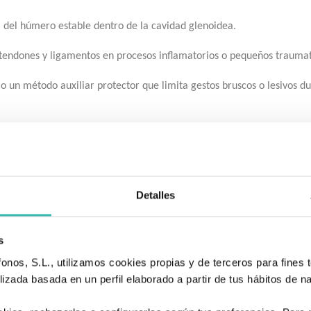
del húmero estable dentro de la cavidad glenoidea.
n tendones y ligamentos en procesos inflamatorios o pequeños trauma
un método auxiliar protector que limita gestos bruscos o lesivos dur
manera uniforme, aliviando la fatiga en el cuello y la espalda.
que minimiza el riesgo de maceración cutánea.
Detalles
ndependiente que anula los movimientos involuntarios del hombro.
s
d que permiten colocar, retirar y regular el dispositivo de forma rápi
nos, S.L., utilizamos cookies propias y de terceros para fines t
izada basada en un perfil elaborado a partir de tus hábitos de n