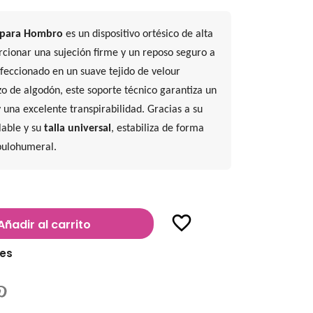
r para Hombro
es un dispositivo ortésico de alta
rcionar una sujeción firme y un reposo seguro a
nfeccionado en un suave tejido de velour
izo de algodón, este soporte técnico garantiza un
 una excelente transpirabilidad. Gracias a su
lable y su
talla universal
, estabiliza de forma
ápulohumeral.
favorite_border
Añadir al carrito
les