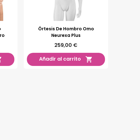
o
Órtesis De Hombro Omo
ro
Neurexa Plus
259,00 €
Añadir al carrito

