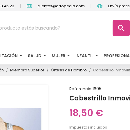
|
|
3 45 23
clientes@ortopedia.com
Envío grati
search
LITACIÓN
SALUD
MUJER
INFANTIL
PROFESIONA
ón
Miembro Superior
Órtesis de Hombro
Cabestrillo Inmovi
Referencia
1605
Cabestrillo Inmo
18,50 €
Impuestos incluidos