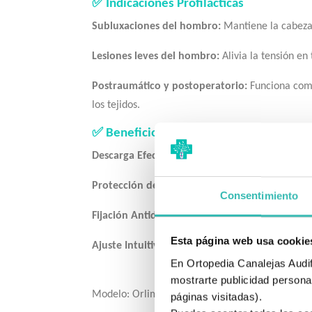
✅ Indicaciones Profilácticas
Subluxaciones del hombro:
Mantiene la cabeza 
Lesiones leves del hombro:
Alivia la tensión e
Postraumático y postoperatorio:
Funciona como 
los tejidos.
✅ Beneficios Principales
Descarga Efectiva:
Reparte el peso del brazo de 
Protección de la Piel:
Rizo de algodón interior 
Consentimiento
Fijación Antidesplazamiento:
Banda abdominal i
Esta página web usa cookie
Ajuste Intuitivo:
Cierres de velcro de alta calida
En Ortopedia Canalejas Audifo
mostrarte publicidad personal
Modelo: Orliman C-40
páginas visitadas).