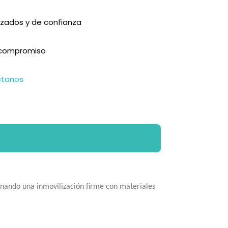
zados y de confianza
n compromiso
ctanos
inando una inmovilización firme con materiales